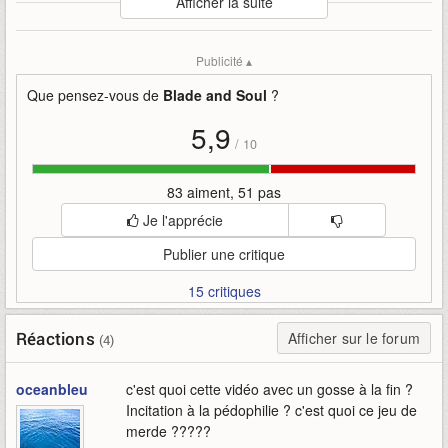
Afficher la suite
Mise en ligne par
:
Uther
Mots-clefs
:
costume-de-bain
bande-annonce
blade-and-soul
Publicité ▴
animation-estivale
masculin
ncsoft-korea
Que pensez-vous de
Blade and Soul
?
5,9
/
10
83 aiment, 51 pas
Je l'apprécie
Publier une critique
15 critiques
Réactions
Afficher sur le forum
(4)
oceanbleu
c'est quoi cette vidéo avec un gosse à la fin ?
Incitation à la pédophilie ? c'est quoi ce jeu de
merde ?????