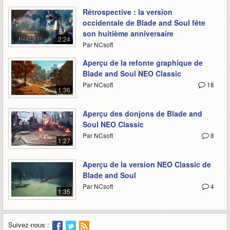
Rétrospective : la version
occidentale de Blade and Soul fête
son huitième anniversaire
2:24
Par NCsoft
Aperçu de la refonte graphique de
Blade and Soul NEO Classic
Par NCsoft
18
1:36
Aperçu des donjons de Blade and
Soul NEO Classic
Par NCsoft
8
1:27
Aperçu de la version NEO Classic de
Blade and Soul
Par NCsoft
4
1:35
Suivez-nous :