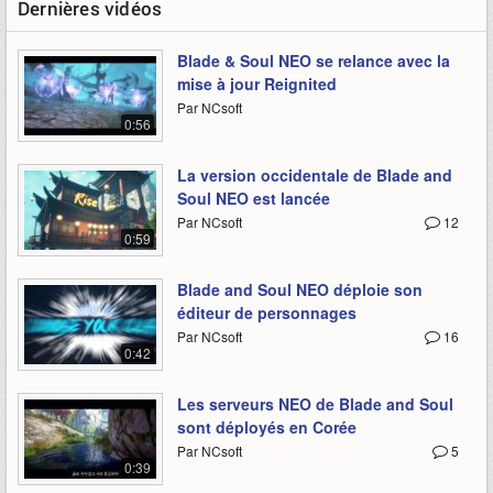
Dernières vidéos
Blade & Soul NEO se relance avec la
mise à jour Reignited
Par NCsoft
0:56
La version occidentale de Blade and
Soul NEO est lancée
Par NCsoft
12
0:59
Blade and Soul NEO déploie son
éditeur de personnages
Par NCsoft
16
0:42
Les serveurs NEO de Blade and Soul
sont déployés en Corée
Par NCsoft
5
0:39