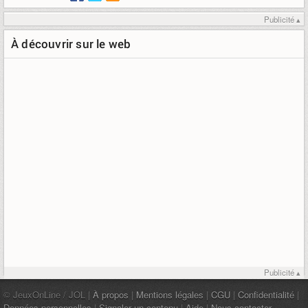
Publicité ▴
À découvrir sur le web
Publicité ▴
© JeuxOnLine / JOL |
À propos
|
Mentions légales
|
CGU
|
Confidentialité
|
Données personnelles
|
Signaler un contenu
|
Aide
|
Nous contacter