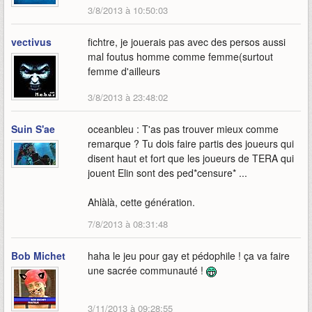
3/8/2013 à 10:50:03
vectivus
fichtre, je jouerais pas avec des persos aussi
mal foutus homme comme femme(surtout
femme d'ailleurs
3/8/2013 à 23:48:02
Suin S'ae
oceanbleu : T'as pas trouver mieux comme
remarque ? Tu dois faire partis des joueurs qui
disent haut et fort que les joueurs de TERA qui
jouent Elin sont des ped*censure* ...
Ahlàlà, cette génération.
7/8/2013 à 08:31:48
Bob Michet
haha le jeu pour gay et pédophile ! ça va faire
une sacrée communauté !
3/11/2013 à 09:28:55