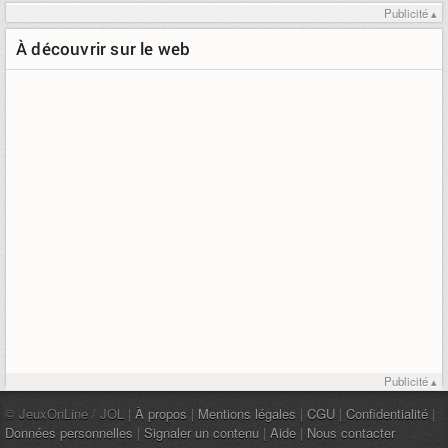
Publicité ▴
À découvrir sur le web
Publicité ▴
© JeuxOnLine / JOL |
À propos
|
Mentions légales
|
CGU
|
Confidentialité
|
Données personnelles
|
Signaler un contenu
|
Aide
|
Nous contacter