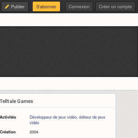
Publier
S'abonner
Connexion
Créer un compte
Telltale Games
Activités
Développeur de jeux vidéo
,
éditeur de jeux
vidéo
Création
2004