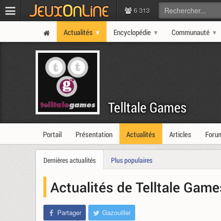
6 313
Actualités
Encyclopédie
Communauté
Telltale Games
Portail
Présentation
Actualités
Articles
Foru
Dernières actualités
Plus populaires
Actualités de Telltale Gam
Partager
Gazouiller