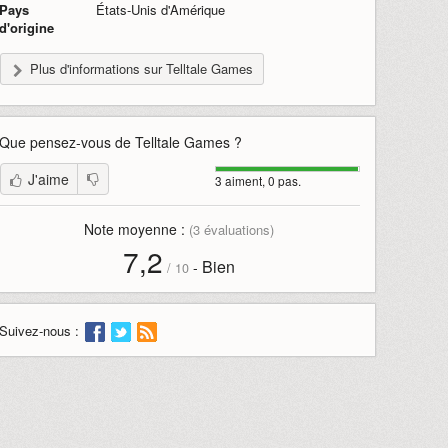
Pays
États-Unis d'Amérique
d'origine
Plus d'informations sur Telltale Games
Que pensez-vous de
Telltale Games
?
J'aime
3 aiment, 0 pas.
Note moyenne :
(
3
évaluations)
7,2
Bien
-
/
10
Suivez-nous :