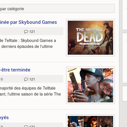
r par catégorie
rminée par Skybound Games
121
 de Telltale : Skybound Games a
x derniers épisodes de l'ultime
-être terminée
18
121
majorité des équipes de Telltale
nt, l'ultime saison de la série The
loyés
18
121