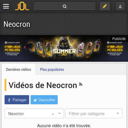
Neocron
Publicité
Dernières vidéos
Plus populaires
Vidéos de Neocron
Partager
Gazouiller
Neocron
×
Filtrer par catégorie
Aucune vidéo n'a été trouvée.