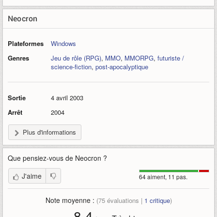
Neocron
Plateformes
Windows
Genres
Jeu de rôle (RPG)
,
MMO
,
MMORPG
,
futuriste /
science-fiction
,
post-apocalyptique
Sortie
4 avril 2003
Arrêt
2004
Plus d'informations
Que pensiez-vous de
Neocron
?
J'aime
64 aiment, 11 pas.
Note moyenne :
(
75
évaluations |
1
critique
)
8,4