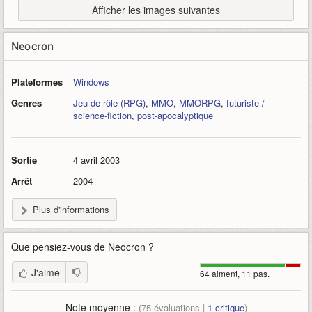
Afficher les images suivantes
Neocron
Plateformes
Windows
Genres
Jeu de rôle (RPG)
,
MMO
,
MMORPG
,
futuriste /
science-fiction
,
post-apocalyptique
Sortie
4 avril 2003
Arrêt
2004
Plus d'informations
Que pensiez-vous de
Neocron
?
J'aime
64 aiment, 11 pas.
Note moyenne :
(
75
évaluations |
1
critique
)