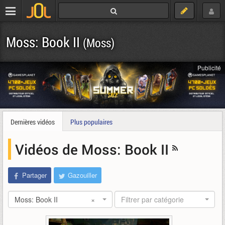
Moss: Book II
(Moss)
Publicité
Dernières vidéos
Plus populaires
Vidéos de Moss: Book II
Partager
Gazouiller
Moss: Book II
×
Filtrer par catégorie