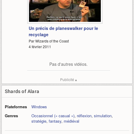
2:43
Un précis de planeswalker pour le
recyclage
Par Wizards of the Coast
4 février 2011
Pas d'autres vidéos.
Publicité ▴
Shards of Alara
Plateformes
Windows
Genres
Occasionnel (« casual »)
,
réflexion
,
simulation
,
stratégie
,
fantasy
,
médiéval