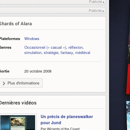
Publicité ▴
Publicité ▴
Shards of Alara
Plateformes
Windows
Genres
Occasionnel (« casual »)
,
réflexion
,
simulation
,
stratégie
,
fantasy
,
médiéval
Sortie
20 octobre 2008
Plus d'informations
Dernières vidéos
Un précis de planeswalker
pour Jund
Par Wizards of the Coast