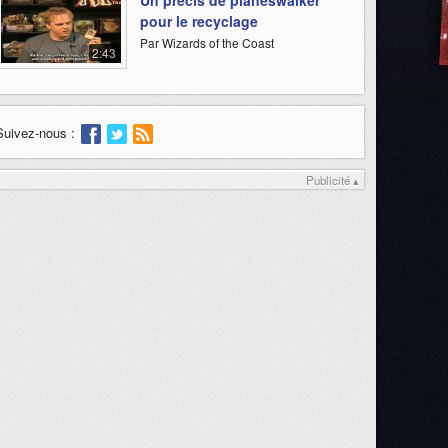
Un précis de planeswalker
pour le recyclage
Par Wizards of the Coast
2:43
Suivez-nous :
Publicité ▴