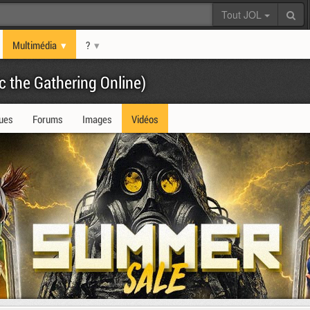
Tout JOL
Multimédia
?
c the Gathering Online)
ques
Forums
Images
Vidéos