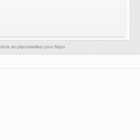
récis de planeswalker pour Naya