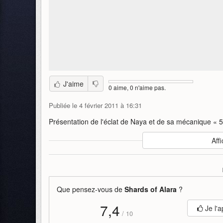
J'aime
0 aime, 0 n'aime pas.
Publiée le 4 février 2011 à 16:31
Présentation de l'éclat de Naya et de sa mécanique « 5
Auteur
:
Wizards of the Coast
Affi
Mise en ligne par
:
Nof Samedisþjófr
Mots-clefs
:
naya
shards
of
alara
éclats
5
force
Que pensez-vous de
Shards of Alara
?
7,4
Je l'a
/
10