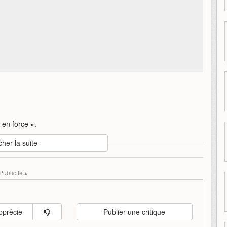
 en force ».
cher la suite
magic:
the
gathering
mtgo
Publicité ▴
pprécie
Publier une critique