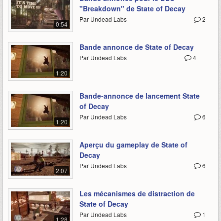
"Breakdown" de State of Decay
Par Undead Labs
2
0:54
Bande annonce de State of Decay
Par Undead Labs
4
1:20
Bande-annonce de lancement State
of Decay
Par Undead Labs
6
1:20
Aperçu du gameplay de State of
Decay
Par Undead Labs
6
2:07
Les mécanismes de distraction de
State of Decay
Par Undead Labs
1
1:28