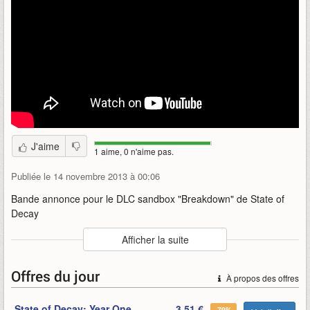
J'aime
1 aime, 0 n'aime pas.
Publiée le 14 novembre 2013 à 00:06
Bande annonce pour le DLC sandbox "Breakdown" de State of
Decay
Auteur
:
Undead Labs
Afficher la suite
Mise en ligne par
:
HoneyBadger
Mots-clefs
:
annonce
bande
bande-annonce
breakdown
Offres du jour
À propos des offres
decay
dlc
of
state
state-of-decay
undead-labs
State of Decay: Year One
3,51 €
-79%