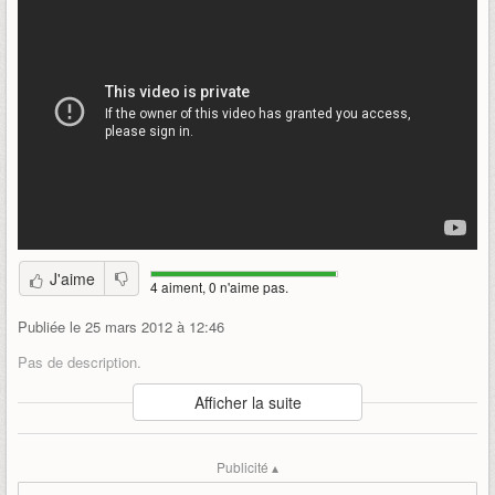
J'aime
4 aiment, 0 n'aime pas.
Publiée le 25 mars 2012 à 12:46
Pas de description.
Auteur
:
CCP Games
Afficher la suite
Mise en ligne par
:
Uther
Mots-clefs
:
bande-annonce
ccp-games
fanfest
Publicité ▴
fanfest-2012
world-of-darkness-online