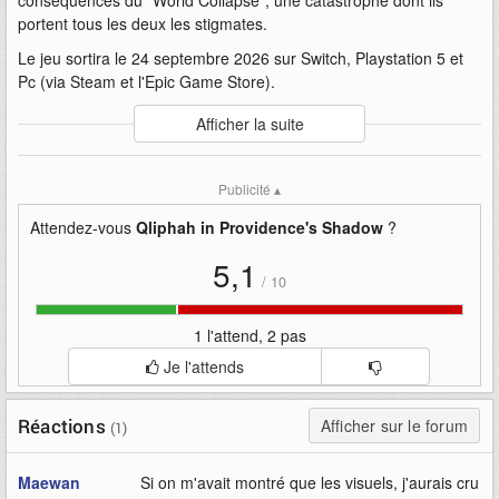
conséquences du "World Collapse", une catastrophe dont ils
portent tous les deux les stigmates.
Le jeu sortira le 24 septembre 2026 sur Switch, Playstation 5 et
Pc (via Steam et l'Epic Game Store).
Auteur
:
Arc System Works America
Afficher la suite
Mise en ligne par
:
Alenn Tax
Mots-clefs
:
annonce
arc
arc-system-works-america
Publicité ▴
bande-annonce
date
dévoile
in
providence
qliphah
qliphah-in-providences-shadow
rpg
Attendez-vous
Qliphah in Providence's Shadow
?
shadow
sortie
system
works
5,1
/
10
1 l'attend, 2 pas
Je l'attends
Réactions
Afficher sur le forum
(1)
Maewan
Si on m'avait montré que les visuels, j'aurais cru