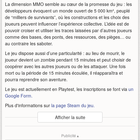
La dimension MMO semble au cœur de la promesse du jeu : les
développeurs évoquent un monde ouvert de 5 000 km², peuplé
de “milliers de survivants”, où les constructions et les choix des
joueurs peuvent influencer l’expérience collective. L’idée est de
pouvoir croiser et utiliser les traces laissées par d’autres joueurs
comme des bases, des ponts, des ressources, des pièges… ou
au contraire les saboter.
Le jeu dispose aussi d’une particularité : au lieu de mourir, le
joueur devient un zombie pendant 15 minutes et peut choisir de
coopérer avec les autres joueurs ou de les attaquer. Une fois
mort ou la période de 15 minutes écoulée, il réapparaîtra et
pourra reprendre son aventure.
Le jeu est actuellement en Playtest, les inscriptions se font via
un
Google Form.
Plus d'informations sur
la page Steam du jeu.
Auteur
:
Quantum Quirks
Afficher la suite
Mise en ligne par
:
Andy
Mots-clefs
:
apocalyptique
bande-annonce
mmo
post
Publicité ▴
présentation
quantum-quirks
zeverland