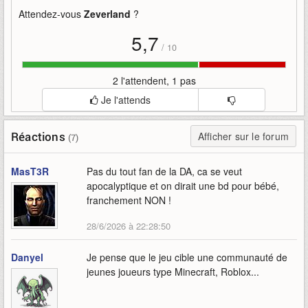
Attendez-vous
Zeverland
?
5,7
/
10
2 l'attendent, 1 pas
Je l'attends
Réactions
Afficher sur le forum
(7)
MasT3R
Pas du tout fan de la DA, ca se veut
apocalyptique et on dirait une bd pour bébé,
franchement NON !
28/6/2026 à 22:28:50
Danyel
Je pense que le jeu cible une communauté de
jeunes joueurs type Minecraft, Roblox...