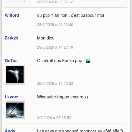
28/6/2026 à 22:37:12
Wilford
du pvp ? ah non , c’est paspour moi
28/6/2026 à 23:23:00
Zark29
Mon dieu
29/6/2026 à 14:27:19
GoTua
On dirait des Funko pop !
29/6/2026 à 19:13:03
Lkyorr
Windaube frappe encore x)
3/7/2026 à 06:35:52
Andy
Les dévs ont annoncé renoncer au côté MMO