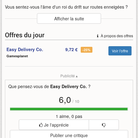
Vous sentez-vous l'âme d'un roi du drift sur routes enneigées ?
Auteur
:
Oro Interactive
Afficher la suite
Mise en ligne par
:
NeoGrifteR
Mots-clefs
:
bande-annonce
co
delivery
easy
Offres du jour
À propos des offres
easy-delivery-co
easyrally
met
oro-interactive
rally
Easy Delivery Co.
9,72 €
-25%
Voir l'offre
Gamesplanet
Publicité ▴
Que pensez-vous de
Easy Delivery Co.
?
6,0
/
10
1 aime, 0 pas
Je l'apprécie
Publier une critique