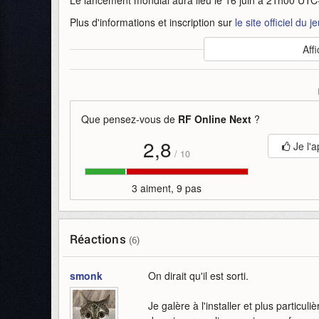
Plus d'informations et inscription sur
le site officiel du je
Auteur
:
Netmarble
Affi
Mise en ligne par
:
Andy
Mots-clefs
:
17
bande-annonce
juin
mmorpg
netm
Que pensez-vous de
RF Online Next
?
2,8
Je l'a
/
10
3 aiment, 9 pas
Réactions
(6)
smonk
On dirait qu'il est sorti.
Je galère à l'installer et plus partic