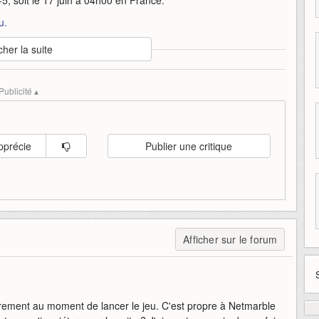
u.
cher la suite
arble
next
online
rf
rf-online-next
sortira
Publicité ▴
pprécie
Publier une critique
Afficher sur le forum
ulièrement au moment de lancer le jeu. C'est propre à Netmarble