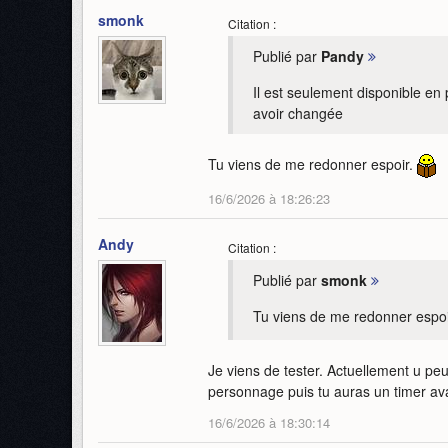
smonk
Citation :
Publié par
Pandy
Il est seulement disponible en
avoir changée
Tu viens de me redonner espoir.
16/6/2026 à 18:26:23
Andy
Citation :
Publié par
smonk
Tu viens de me redonner espo
Je viens de tester. Actuellement u peux 
personnage puis tu auras un timer ava
16/6/2026 à 18:30:14