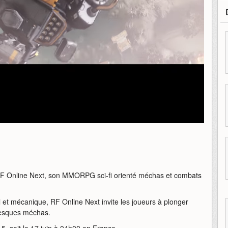
RF Online Next, son MMORPG sci-fi orienté méchas et combats
t mécanique, RF Online Next invite les joueurs à plonger
ntesques méchas.
5, soit le 17 juin à 04h00 en France.