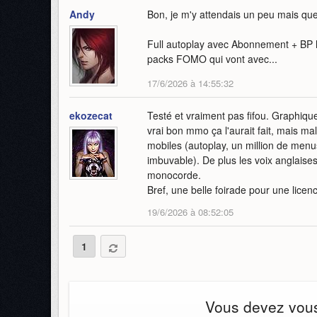
Andy
Bon, je m'y attendais un peu mais que
Full autoplay avec Abonnement + BP h
packs FOMO qui vont avec...
17/6/2026 à 14:55:32
ekozecat
Testé et vraiment pas fifou. Graphique
vrai bon mmo ça l'aurait fait, mais m
mobiles (autoplay, un million de menu
imbuvable). De plus les voix anglaises o
monocorde.
Bref, une belle foirade pour une licen
19/6/2026 à 08:52:05
1
Vous devez vous 