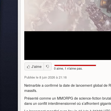
J'aime
0 aime, 1 n'aime pas.
Publiée le 8 juin 2026 à 21:16
Netmarble a confirmé la date de lancement global de 
massifs.
Présenté comme un MMORPG de science-fiction brutal e
dans un conflit interdimensionnel où s’affrontent giga
Le lancement mondial aura lieu le 16 juin à 21h00 UTC-