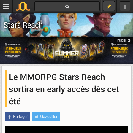
Stars Reach
Publicité
Le MMORPG Stars Reach
sortira en early accès dès cet
été
Partager
Gazouiller