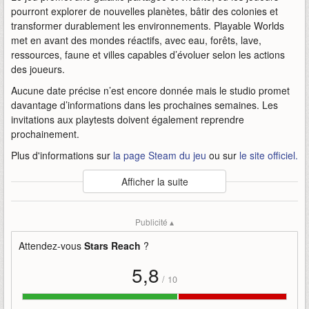
pourront explorer de nouvelles planètes, bâtir des colonies et
transformer durablement les environnements. Playable Worlds
met en avant des mondes réactifs, avec eau, forêts, lave,
ressources, faune et villes capables d’évoluer selon les actions
des joueurs.
Aucune date précise n’est encore donnée mais le studio promet
davantage d’informations dans les prochaines semaines. Les
invitations aux playtests doivent également reprendre
prochainement.
Plus d'informations sur
la page Steam du jeu
ou sur
le site officiel.
Auteur
:
Playable Worlds, Inc.
Afficher la suite
Mise en ligne par
:
Andy
Mots-clefs
:
accès
bande-annonce
cet
dès
early
été
Publicité ▴
mmorpg
playable-worlds-inc
reach
sortira
stars
stars-reach
Attendez-vous
Stars Reach
?
5,8
/
10