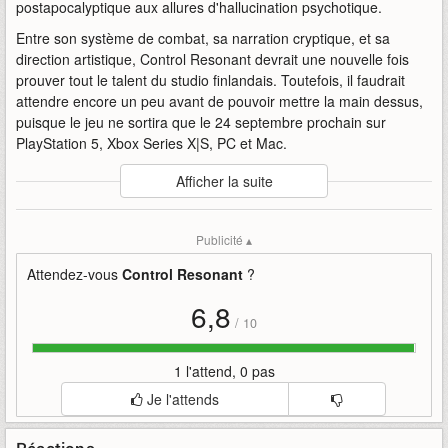
postapocalyptique aux allures d'hallucination psychotique.
Entre son système de combat, sa narration cryptique, et sa
direction artistique, Control Resonant devrait une nouvelle fois
prouver tout le talent du studio finlandais. Toutefois, il faudrait
attendre encore un peu avant de pouvoir mettre la main dessus,
puisque le jeu ne sortira que le 24 septembre prochain sur
PlayStation 5, Xbox Series X|S, PC et Mac.
Auteur
:
Remedy Entertainment
Afficher la suite
Mise en ligne par
:
Lianai
Mots-clefs
:
bande-annonce
control
control-resonant
date
Publicité ▴
dévoile
remedy-entertainment
resonant
sortie
Attendez-vous
Control Resonant
?
6,8
/
10
1 l'attend, 0 pas
Je l'attends