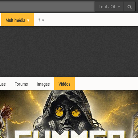
Tout JOL
Multimédia
?
ques
Forums
Images
Vidéos