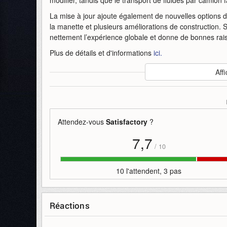
La mise à jour ajoute également de nouvelles options d
la manette et plusieurs améliorations de construction. 
nettement l’expérience globale et donne de bonnes rais
Plus de détails et d'informations
ici.
Auteur
:
Coffee Stain Studios
Affi
Mise en ligne par
:
Andy
Mots-clefs
:
12
bande-annonce
coffee-stain-studios
Attendez-vous
Satisfactory
?
7,7
/
10
10 l'attendent, 3 pas
Réactions