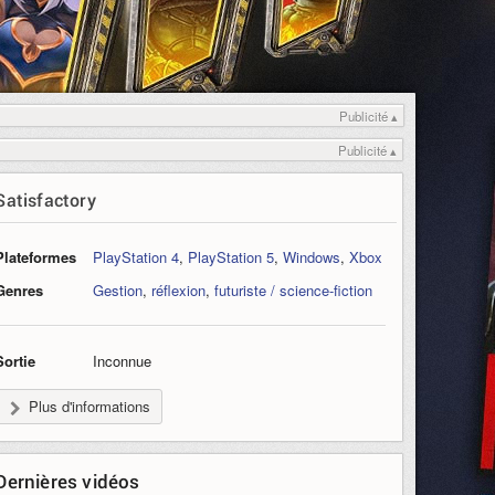
Publicité ▴
Publicité ▴
Satisfactory
Plateformes
PlayStation 4
,
PlayStation 5
,
Windows
,
Xbox
Genres
Gestion
,
réflexion
,
futuriste / science-fiction
Sortie
Inconnue
Plus d'informations
Dernières vidéos