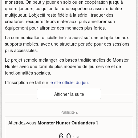
monstres. On peut y jouer en solo ou en coopération jusqu’à
quatre joueurs, ce qui en fait une expérience assez orientée
multijoueur. L’objectif reste fidèle à la série : traquer des
créatures, récupérer leurs matériaux, puis améliorer son
équipement pour affronter des menaces plus fortes.
La communication officielle insiste aussi sur une adaptation aux
supports mobiles, avec une structure pensée pour des sessions
plus accessibles.
Le projet semble mélanger les bases traditionnelles de Monster
Hunter avec une formule plus moderne de jeu-service et de
fonctionnalités sociales.
L'inscription se fait sur
le site officiel du jeu.
Auteur
:
Capcom
Afficher la suite
Mise en ligne par
:
Andy
Mots-clefs
:
approche
bande-annonce
bêta
capcom
hunter
Publicité ▴
monster
monster-hunter-outlanders
outlanders
seconde
Attendez-vous
Monster Hunter Outlanders
?
6,0
/
10