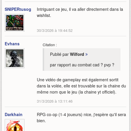
SNIPERtusog
Intriguant ce jeu, il va aller directement dans la
wishlist.
30/3/2026 à 19:44:52
Evhans
Citation :
Publié par
Wilford
par rapport au combat cad ? pvp ?
Une vidéo de gameplay est également sortit
dans la volée, elle est trouvable sur la chaine du
même nom que le jeu (la chaine yt officiel).
31/3/2026 à 13:11:46
Darkhain
RPG co-op (1-4 joueurs) nice, j'espère qu'il sera
bien.