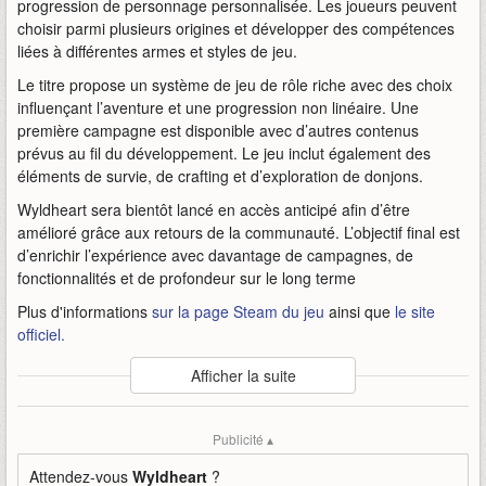
progression de personnage personnalisée. Les joueurs peuvent
choisir parmi plusieurs origines et développer des compétences
liées à différentes armes et styles de jeu.
Le titre propose un système de jeu de rôle riche avec des choix
influençant l’aventure et une progression non linéaire. Une
première campagne est disponible avec d’autres contenus
prévus au fil du développement. Le jeu inclut également des
éléments de survie, de crafting et d’exploration de donjons.
Wyldheart sera bientôt lancé en accès anticipé afin d’être
amélioré grâce aux retours de la communauté. L’objectif final est
d’enrichir l’expérience avec davantage de campagnes, de
fonctionnalités et de profondeur sur le long terme
Plus d'informations
sur la page Steam du jeu
ainsi que
le site
officiel.
Auteur
:
Wayfinder Studios
Afficher la suite
Mise en ligne par
:
Andy
Mots-clefs
:
action
annonce
bande
bande-annonce
Publicité ▴
coopératif
première
rpg
wayfinder-studios
wyldheart
Attendez-vous
Wyldheart
?