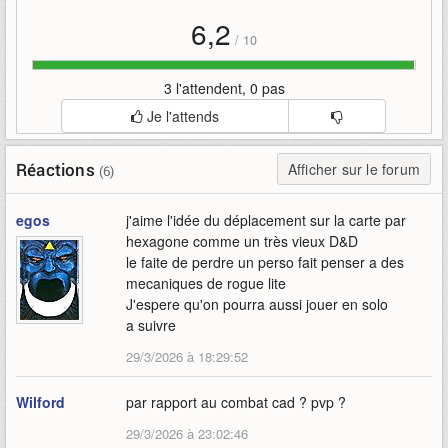
6,2
/
10
3 l'attendent, 0 pas
Je l'attends
Réactions
Afficher sur le forum
(6)
egos
j'aime l'idée du déplacement sur la carte par
hexagone comme un très vieux D&D
le faite de perdre un perso fait penser a des
mecaniques de rogue lite
J'espere qu'on pourra aussi jouer en solo
a suivre
29/3/2026 à 18:29:52
Wilford
par rapport au combat cad ? pvp ?
29/3/2026 à 23:02:46