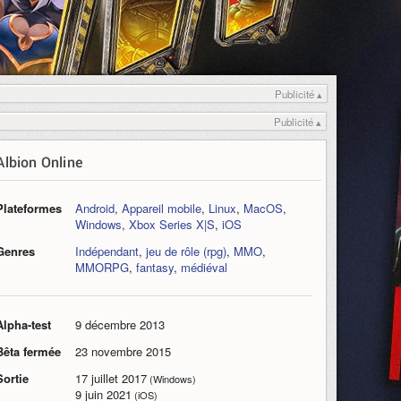
Publicité ▴
Publicité ▴
Albion Online
Plateformes
Android
,
Appareil mobile
,
Linux
,
MacOS
,
Windows
,
Xbox Series X|S
,
iOS
Genres
Indépendant
,
jeu de rôle (rpg)
,
MMO
,
MMORPG
,
fantasy
,
médiéval
Alpha-test
9 décembre 2013
Bêta fermée
23 novembre 2015
Sortie
17 juillet 2017
(Windows)
9 juin 2021
(iOS)