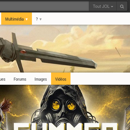
Tout JOL
Multimédia
?
ques
Forums
Images
Vidéos