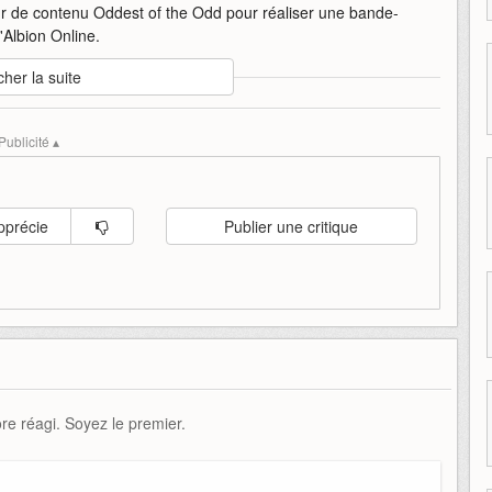
eur de contenu Oddest of the Odd pour réaliser une bande-
d'Albion Online.
cher la suite
nde-annonce
lancera
mmo
online
sandbox-interactive
xbox
Publicité ▴
pprécie
Publier une critique
e réagi. Soyez le premier.