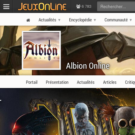
6 783
Actualités
Encyclopédie
Communauté
Albion Online
Portail
Présentation
Actualités
Articles
Criti