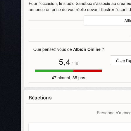
Pour l'occasion, le studio Sandbox s'associe au créat
annonce en prise de vue réelle devant illustrer l'esprit 
Auteur
:
Sandbox Interactive
Affi
Mise en ligne par
:
Uther
Mots-clefs
:
21
2026
albion
albion-online
avril
ba
Que pensez-vous de
Albion Online
?
5,4
Je l'a
/
10
47 aiment, 35 pas
Réactions
Personne n'a encor