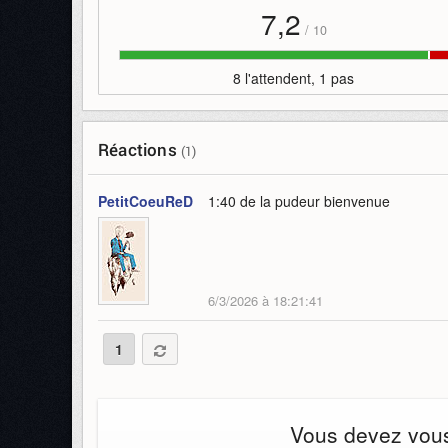
7,2
/
10
8 l'attendent, 1 pas
Réactions
(1)
PetitCoeuReD
1:40 de la pudeur bienvenue
6/3/2026 à 18:21:41
1
Vous devez vous 