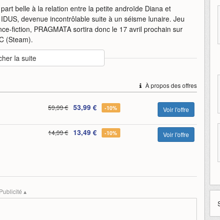
part belle à la relation entre la petite androïde Diana et
A IDUS, devenue incontrôlable suite à un séisme lunaire. Jeu
nce-fiction, PRAGMATA sortira donc le 17 avril prochain sur
PC (Steam).
cher la suite
e
capcom
nouvelle
offre
pragmata
prend
À propos des offres
53,99 €
59,99 €
-10%
Voir l'offre
13,49 €
14,99 €
-10%
Voir l'offre
Publicité ▴