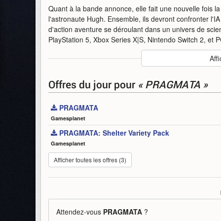
Quant à la bande annonce, elle fait une nouvelle fois la 
l'astronaute Hugh. Ensemble, ils devront confronter l'I
d'action aventure se déroulant dans un univers de scie
PlayStation 5, Xbox Series X|S, Nintendo Switch 2, et 
Auteur
:
Capcom
Affi
Mise en ligne par
:
Lianai
Mots-clefs
:
annonce
avance
bande
bande-annonc
Offres du jour
pour
« PRAGMATA »
PRAGMATA
Gamesplanet
PRAGMATA: Shelter Variety Pack
Gamesplanet
Afficher toutes les offres (3)
Attendez-vous
PRAGMATA
?