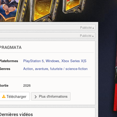
Publicité ▴
Publicité ▴
PRAGMATA
Plateformes
PlayStation 5
,
Windows
,
Xbox Series X|S
Genres
Action
,
aventure
,
futuriste / science-fiction
Sortie
2026
Télécharger
Plus d'informations
Dernières vidéos