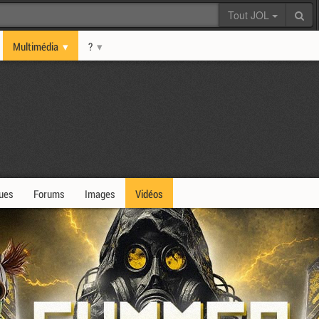
Tout JOL
Multimédia
?
ques
Forums
Images
Vidéos