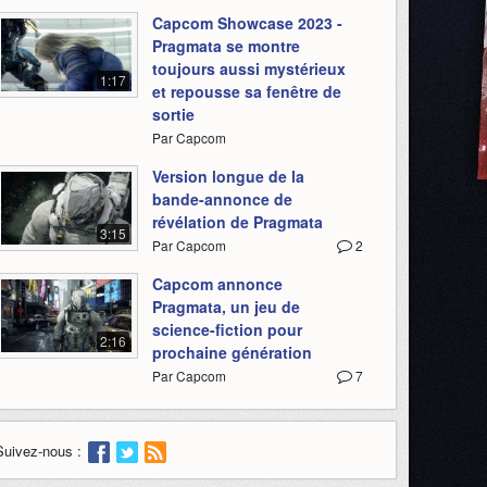
Capcom Showcase 2023 -
Pragmata se montre
toujours aussi mystérieux
1:17
et repousse sa fenêtre de
sortie
Par Capcom
Version longue de la
bande-annonce de
révélation de Pragmata
3:15
Par Capcom
2
Capcom annonce
Pragmata, un jeu de
science-fiction pour
2:16
prochaine génération
Par Capcom
7
Suivez-nous :