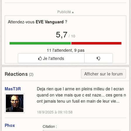
Mise en ligne par
:
Agahnon
Mots-clefs
:
bande-annonce
ccp-games
eve
eve-vanguard
Publicité ▴
gameplay
nemesis
operation
vanguard
Attendez-vous
EVE Vanguard
?
5,7
/
10
11 l'attendent, 9 pas
Je l'attends
Réactions
Afficher sur le forum
(2)
MasT3R
Deja rien que l arme en pleins milieu de l ecran
quand on vise mais que c est naze... ces gens n
ont jamais tenu un fusil en main de leur vie...
18/9/2025 à 09:10:58
Phox
Citation :