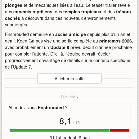
plongée
et de mécaniques liées à l'eau. Le teaser-trailer révèle
des
ennemis reptiliens
, des
temples tropicaux
et des
trésors
cachés
à découvrir dans ces nouveaux environnements
submergés.
Enshrouded demeure en
accès anticipé
depuis plus d'un an et
demi. Keen Games vise une sortie complète au
printemps 2026
,
avec probablement un
Update 8
prévu début d'année prochaine
pour combler l'attente. D'ici là, l'équipe devrait révéler
progressivement davantage de détails sur le contenu spécifique
de l'Update 7.
Auteur
:
Keen Games
Afficher la suite
Mise en ligne par
:
Myrhdin
Mots-clefs
:
7
2025
bande-annonce
enshrouded
gamescom
Publicité ▴
keen-games
octobre
of
the
update
wake
water
Attendez-vous
Enshrouded
?
8,1
/
10
31 l'attendent, 6 pas