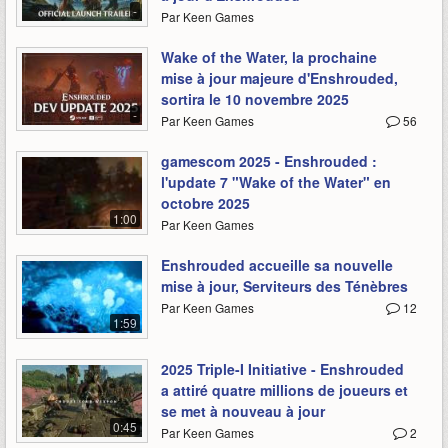
-
Par Keen Games
Wake of the Water, la prochaine
mise à jour majeure d'Enshrouded,
sortira le 10 novembre 2025
-
Par Keen Games
56
gamescom 2025 - Enshrouded :
l'update 7 "Wake of the Water" en
octobre 2025
1:00
Par Keen Games
Enshrouded accueille sa nouvelle
mise à jour, Serviteurs des Ténèbres
Par Keen Games
12
1:59
2025 Triple-I Initiative - Enshrouded
a attiré quatre millions de joueurs et
se met à nouveau à jour
0:45
Par Keen Games
2