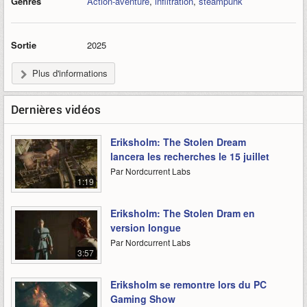
Genres
Action-aventure
,
infiltration
,
steampunk
Sortie
2025
Plus d'informations
Dernières vidéos
Eriksholm: The Stolen Dream
lancera les recherches le 15 juillet
Par Nordcurrent Labs
1:19
Eriksholm: The Stolen Dram en
version longue
Par Nordcurrent Labs
3:57
Eriksholm se remontre lors du PC
Gaming Show