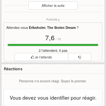
Auteur
:
Nordcurrent Labs
Afficher la suite
Mise en ligne par
:
Grim
Mots-clefs
:
15
bande-annonce
dream
eriksholm
juillet
Publicité ▴
lancera
nordcurrent-labs
recherches
stolen
the
the-stolen-dream
Attendez-vous
Eriksholm: The Stolen Dream
?
7,6
/
10
2 l'attendent, 0 pas
Je l'attends
Réactions
Personne n'a encore réagi. Soyez le premier.
Vous devez vous identifier pour réagir.