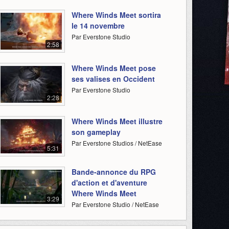
Where Winds Meet sortira
le 14 novembre
Par Everstone Studio
2:58
Where Winds Meet pose
ses valises en Occident
Par Everstone Studio
2:28
Where Winds Meet illustre
son gameplay
Par Everstone Studios / NetEase
5:31
Bande-annonce du RPG
d'action et d'aventure
Where Winds Meet
3:29
Par Everstone Studio / NetEase