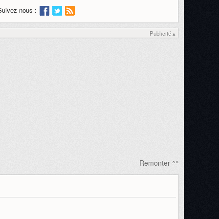
Suivez-nous :
Publicité ▴
Remonter ^^