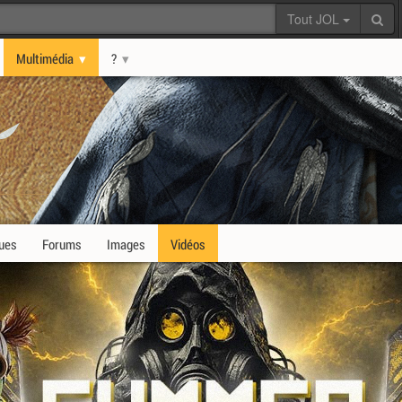
Tout JOL
Multimédia
?
ques
Forums
Images
Vidéos