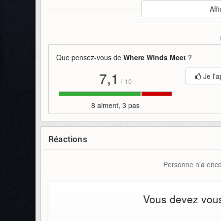
Auteur
:
Everstone Studio
Affi
Mise en ligne par
:
Crowzer
Mots-clefs
:
bande-annonce
everstone-studio
meet
Que pensez-vous de
Where Winds Meet
?
7,1
Je l'a
/
10
8 aiment, 3 pas
Réactions
Personne n'a encor
Vous devez vous 