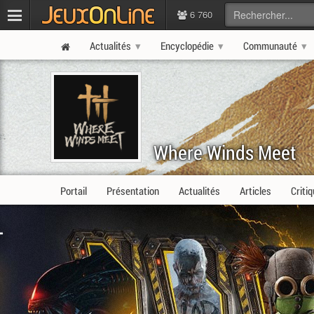
6 760
Actualités
Encyclopédie
Communauté
Where Winds Meet
Portail
Présentation
Actualités
Articles
Criti