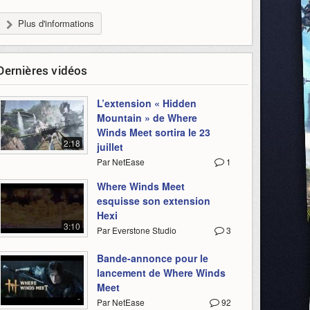
Plus d'informations
Dernières vidéos
L’extension « Hidden
Mountain » de Where
Winds Meet sortira le 23
2:18
juillet
Par NetEase
1
Where Winds Meet
esquisse son extension
Hexi
3:10
Par Everstone Studio
3
Bande-annonce pour le
lancement de Where Winds
Meet
-
Par NetEase
92