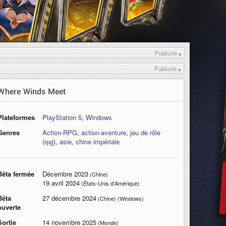
Publicité ▴
Publicité ▴
Where Winds Meet
Plateformes
PlayStation 5
,
Windows
Genres
Action-RPG
,
action-aventure
,
jeu de rôle
(rpg)
,
asie
,
chine impériale
Bêta fermée
Décembre 2023
(Chine)
19 avril 2024
(États-Unis d'Amérique)
Bêta
27 décembre 2024
(Chine) (Windows)
ouverte
Sortie
14 novembre 2025
(Monde)