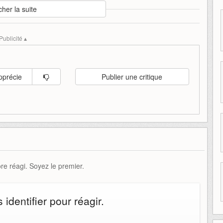
cher la suite
occident
pose
valises
where
where-winds-meet
winds
Publicité ▴
pprécie
Publier une critique
e réagi. Soyez le premier.
identifier pour réagir.