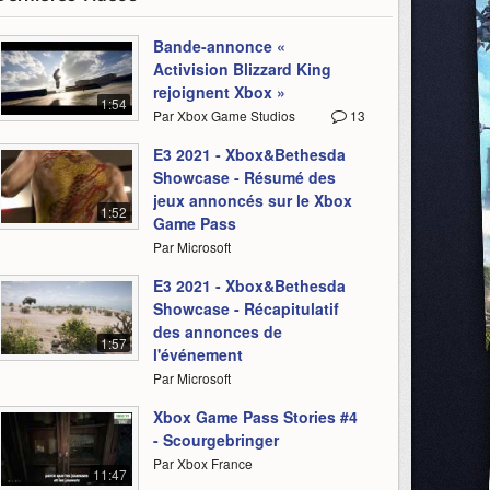
Bande-annonce «
Activision Blizzard King
rejoignent Xbox »
1:54
Par Xbox Game Studios
13
E3 2021 - Xbox&Bethesda
Showcase - Résumé des
jeux annoncés sur le Xbox
1:52
Game Pass
Par Microsoft
E3 2021 - Xbox&Bethesda
Showcase - Récapitulatif
des annonces de
1:57
l'événement
Par Microsoft
Xbox Game Pass Stories #4
- Scourgebringer
Par Xbox France
11:47