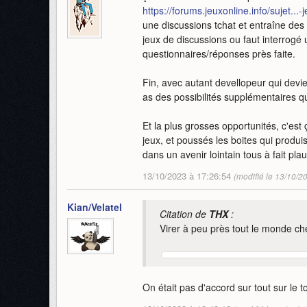
https://forums.jeuxonline.info/sujet...-
une discussions tchat et entraîne des 
jeux de discussions ou faut interrogé 
questionnaires/réponses près faite.
Fin, avec autant devellopeur qui devi
as des possibilités supplémentaires qu
Et la plus grosses opportunités, c'est 
jeux, et poussés les boites qui produ
dans un avenir lointain tous à fait plau
13/10/2023 à 17:26:54
(modifié le 13/10/2
Kian/Velatel
Citation de
THX
:
Virer à peu près tout le monde ch
On était pas d'accord sur tout sur le t