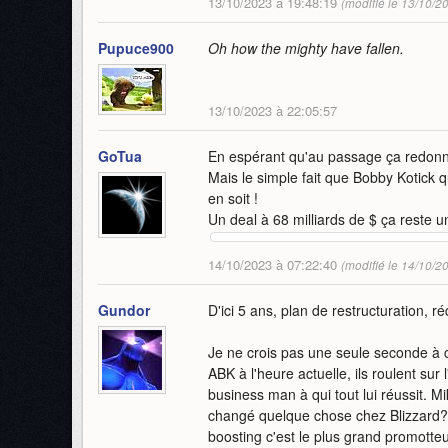
13/10/2023 à 19:48:19
(modifié le 13/10/2
Pupuce900
Oh how the mighty have fallen.
13/10/2023 à 22:05:57
GoTua
En espérant qu'au passage ça redonne 
Mais le simple fait que Bobby Kotick qu
en soit !
Un deal à 68 milliards de $ ça reste u
14/10/2023 à 07:22:40
(modifié le 14/10/2
Gundor
D'ici 5 ans, plan de restructuration, ré
Je ne crois pas une seule seconde à 
ABK à l'heure actuelle, ils roulent sur
business man à qui tout lui réussit. Mi
changé quelque chose chez Blizzard? N
boosting c'est le plus grand promotteur