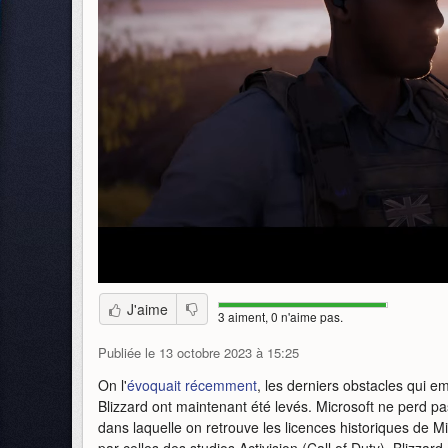
J'aime
3 aiment, 0 n'aime pas.
Publiée le 13 octobre 2023 à 15:25
On l'
évoquait récemment
, les derniers obstacles qui e
Blizzard ont maintenant été levés. Microsoft ne perd 
dans laquelle on retrouve les licences historiques de Mic
par celles des studios Activision (Call of Duty), Blizzar