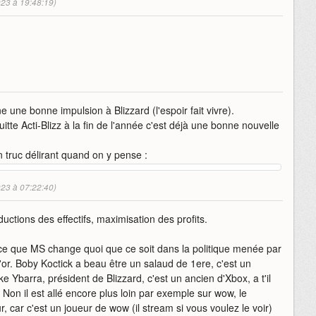
023 à 19:48:19)
une bonne impulsion à Blizzard (l'espoir fait vivre).
itte Acti-Blizz à la fin de l'année c'est déjà une bonne nouvelle
n truc délirant quand on y pense :
023 à 07:22:40)
ductions des effectifs, maximisation des profits.
ce que MS change quoi que ce soit dans la politique menée par
 l'or. Boby Koctick a beau être un salaud de 1ere, c'est un
ke Ybarra, président de Blizzard, c'est un ancien d'Xbox, a t'il
on il est allé encore plus loin par exemple sur wow, le
, car c'est un joueur de wow (il stream si vous voulez le voir)