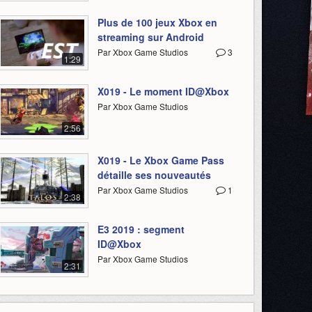
Plus de 100 jeux Xbox en
streaming sur Android
Par Xbox Game Studios
3
1:29
X019 - Le moment ID@Xbox
Par Xbox Game Studios
2:56
X019 - Le Xbox Game Pass
détaille ses nouveautés
Par Xbox Game Studios
1
2:38
E3 2019 : segment
ID@Xbox
Par Xbox Game Studios
2:31