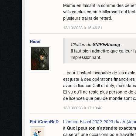
Même en faisant la somme des bénéfi
vois ça plus comme Microsoft qui tente
plusieurs trains de retard.
13/10/2023 à 16:46:21
Hidei
Citation de
SNIPERtusog
:
Il faut bien admettre que ça leur 
impressionnant.
...pour l'instant incapable de les expl
est juste à des opérations financières
avec la licence Call of duty, mais dans 
Et vu qu'il ne reste plus personne de 
de licences que peu de monde sont ca
13/10/2023 à 17:10:42
PetitCoeuReD
L'année Fiscal 2022-2023 du JV (Jean
à Quoi peut ton s'attendre exactem
ça serait une occasions pour travailler