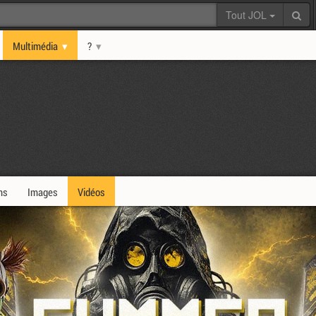
Tout JOL
Multimédia
?
ms
Images
Vidéos