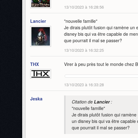
13/10/2023 à 16:28:56
Lancier
"nouvelle famille"
Je dirais plutôt fusion qui ramène un
disney bis qui va être capable de menac
que pourrait il mal se passer?
13/10/2023 à 16:32:25
THX
Virer à peu près tout le monde chez B
13/10/2023 à 16:33:28
Jeska
Citation de
Lancier
:
"nouvelle famille"
Je dirais plutôt fusion qui ramèn
un disney bis qui va être capable d
que pourrait il mal se passer?