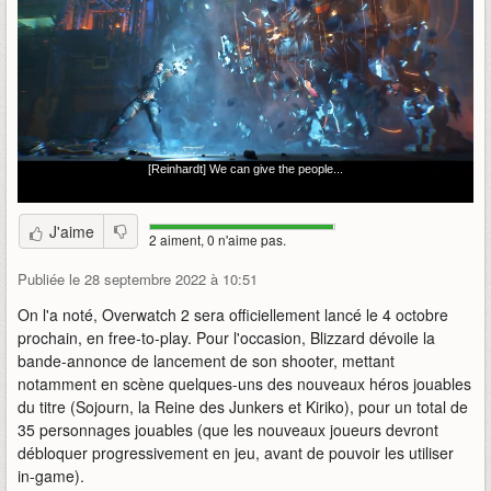
J'aime
2 aiment, 0 n'aime pas.
Publiée le 28 septembre 2022 à 10:51
On l'a noté, Overwatch 2 sera officiellement lancé le 4 octobre
prochain, en free-to-play. Pour l'occasion, Blizzard dévoile la
bande-annonce de lancement de son shooter, mettant
notamment en scène quelques-uns des nouveaux héros jouables
du titre (Sojourn, la Reine des Junkers et Kiriko), pour un total de
35 personnages jouables (que les nouveaux joueurs devront
débloquer progressivement en jeu, avant de pouvoir les utiliser
in-game).