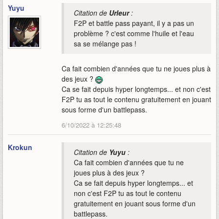
Yuyu
Citation de
Urleur
:
F2P et battle pass payant, il y a pas un
problème ? c'est comme l'huile et l'eau
sa se mélange pas !
Ca fait combien d'années que tu ne joues plus à
des jeux ?
Ca se fait depuis hyper longtemps... et non c'est
F2P tu as tout le contenu gratuitement en jouant
sous forme d'un battlepass.
6/10/2022 à 12:25:48
Krokun
Citation de
Yuyu
:
Ca fait combien d'années que tu ne
joues plus à des jeux ?
Ca se fait depuis hyper longtemps... et
non c'est F2P tu as tout le contenu
gratuitement en jouant sous forme d'un
battlepass.