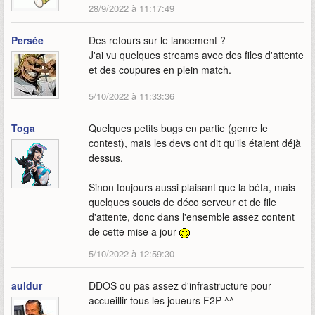
28/9/2022 à 11:17:49
Persée
Des retours sur le lancement ?
J'ai vu quelques streams avec des files d'attente
et des coupures en plein match.
5/10/2022 à 11:33:36
Toga
Quelques petits bugs en partie (genre le
contest), mais les devs ont dit qu'ils étaient déjà
dessus.
Sinon toujours aussi plaisant que la béta, mais
quelques soucis de déco serveur et de file
d'attente, donc dans l'ensemble assez content
de cette mise a jour
5/10/2022 à 12:59:30
auldur
DDOS ou pas assez d'infrastructure pour
accueillir tous les joueurs F2P ^^