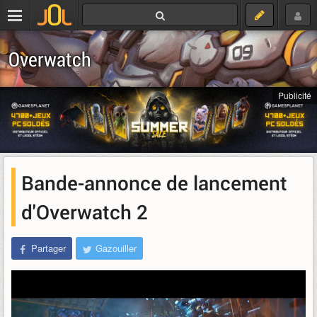
Overwatch
Publicité
Bande-annonce de lancement
d'Overwatch 2
Partager
Gazouiller