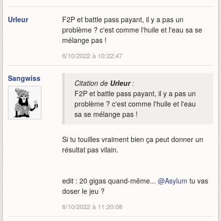
Urleur
F2P et battle pass payant, il y a pas un
problème ? c'est comme l'huile et l'eau sa se
mélange pas !
6/10/2022 à 10:22:47
Sangwiss
Citation de
Urleur
:
F2P et battle pass payant, il y a pas un
problème ? c'est comme l'huile et l'eau
sa se mélange pas !
Si tu touilles vraiment bien ça peut donner un
résultat pas vilain.
edit : 20 gigas quand-même...
@
Asylum
tu vas
doser le jeu ?
6/10/2022 à 11:20:08