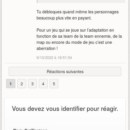
Tu débloques quand même les personnages
beaucoup plus vite en payant.
Pour un jeu qui se joue sur l’adaptation en
fonction de sa team de la team ennemie, de la
map ou encore du mode de jeu c’est une
aberration !
6/10/2022 à 18:51:54
Réactions suivantes
1
2
3
4
5
Vous devez vous identifier pour réagir.