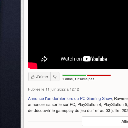
J'aime
1 aime, 1 n'aime pas.
Publiée le 11 juin 2022 à 12:12
Annoncé l'an dernier lors du PC Gaming Show
, Rawmen
annoncer sa sortie sur PC, PlayStation 4, PlayStation 
de découvrir le gameplay du jeu du 1er au 03 juillet 2
Auteur
:
tinyBuildGames
Affi
Mise en ligne par
:
Alandring