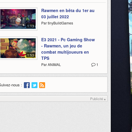
Rawmen en bêta du 1er au
03 juillet 2022
Par tinyBuildGames
1:13
E3 2021 - Pc Gaming Show
- Rawmen, un jeu de
combat multijoueurs en
1:53
TPS
Par ANIMAL
1
Suivez-nous :
Publicité ▴