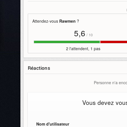
Mots-clefs
:
03
1er
2022
bande-annonce
bêta
juil
Attendez-vous
Rawmen
?
5,6
/
10
2 l'attendent, 1 pas
Réactions
Personne n'a encor
Vous devez vous 
Nom d'utilisateur