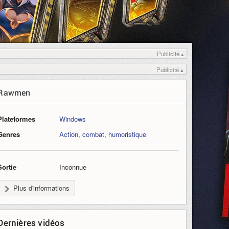
Publicité ▴
Publicité ▴
Rawmen
Plateformes
Windows
Genres
Action
,
combat
,
humoristique
Sortie
Inconnue
Plus d'informations
Dernières vidéos