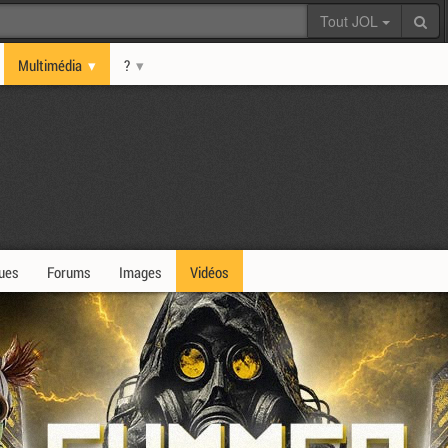
Tout JOL
Multimédia
?
ques
Forums
Images
Vidéos