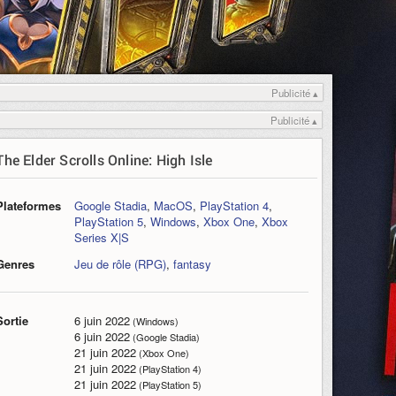
Publicité ▴
Publicité ▴
The Elder Scrolls Online: High Isle
Plateformes
Google Stadia
,
MacOS
,
PlayStation 4
,
PlayStation 5
,
Windows
,
Xbox One
,
Xbox
Series X|S
Genres
Jeu de rôle (RPG)
,
fantasy
Sortie
6 juin 2022
(Windows)
6 juin 2022
(Google Stadia)
21 juin 2022
(Xbox One)
21 juin 2022
(PlayStation 4)
21 juin 2022
(PlayStation 5)