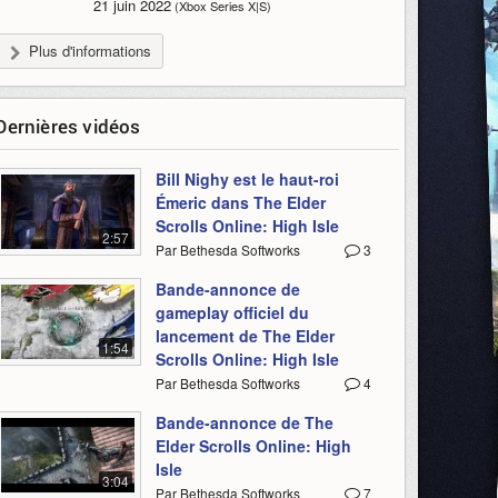
21 juin 2022
(Xbox Series X|S)
Plus d'informations
Dernières vidéos
Bill Nighy est le haut-roi
Émeric dans The Elder
Scrolls Online: High Isle
2:57
Par Bethesda Softworks
3
Bande-annonce de
gameplay officiel du
lancement de The Elder
1:54
Scrolls Online: High Isle
Par Bethesda Softworks
4
Bande-annonce de The
Elder Scrolls Online: High
Isle
3:04
Par Bethesda Softworks
7