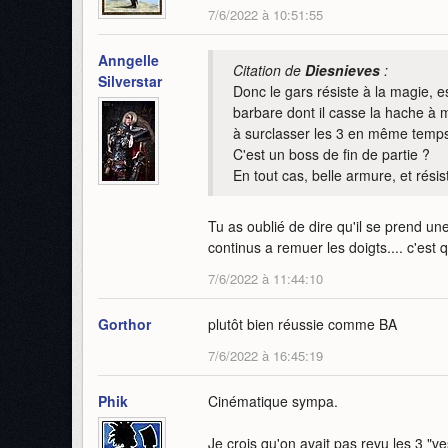
7/6/2022 à 10:51:55
Anngelle
Citation de
Diesnieves
:
Silverstar
Donc le gars résiste à la magie, es
barbare dont il casse la hache à 
à surclasser les 3 en même temp
C'est un boss de fin de partie ?
En tout cas, belle armure, et résis
Tu as oublié de dire qu'il se prend u
continus a remuer les doigts.... c'est 
7/6/2022 à 11:44:10
Gorthor
plutôt bien réussie comme BA
7/6/2022 à 16:45:19
Phik
Cinématique sympa.
Je crois qu'on avait pas revu les 3 "