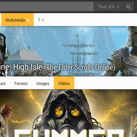
Tout JOL
Multimédia
?
ine: High Isle
(The Elder Scrolls Online)
ques
Forums
Images
Vidéos