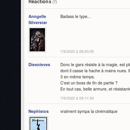
Réactions
(7)
Anngelle
Badass le type...
Silverstar
7/6/2022 à 08:20:05
Diesnieves
Donc le gars résiste à la magie, est pl
dont il casse la hache à mains nues. I
3 en même temps.
C'est un boss de fin de partie ?
En tout cas, belle armure, et résistant
7/6/2022 à 09:11:54
Nephistos
vraiment sympa la cinématique