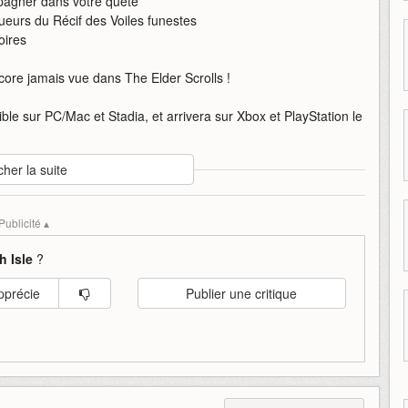
agner dans votre quête
eurs du Récif des Voiles funestes
oires
ore jamais vue dans The Elder Scrolls !
ible sur PC/Mac et Stadia, et arrivera sur Xbox et PlayStation le
cher la suite
der
high
high-isle
high-isle-the-elder-scrolls-onli
isle
online
Publicité ▴
h Isle
?
pprécie
Publier une critique