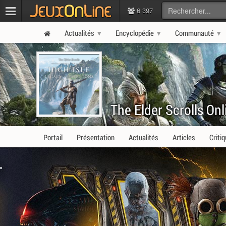
6 397
Actualités
Encyclopédie
Communauté
The Elder Scrolls Onl
Portail
Présentation
Actualités
Articles
Criti