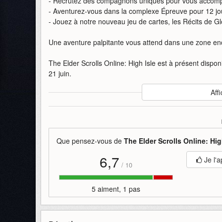
- Recrutez des compagnons uniques pour vous accomp
- Aventurez-vous dans la complexe Épreuve pour 12 jou
- Jouez à notre nouveau jeu de cartes, les Récits de Gl
Une aventure palpitante vous attend dans une zone enc
The Elder Scrolls Online: High Isle est à présent dispon
21 juin.
Auteur
:
Bethesda Softworks
Affi
Mise en ligne par
:
Nakalololo
Mots-clefs
:
bande-annonce
bethesda-softworks
el
scrolls
the
Que pensez-vous de
The Elder Scrolls Online: Hig
6,7
Je l'a
/
10
5 aiment, 1 pas