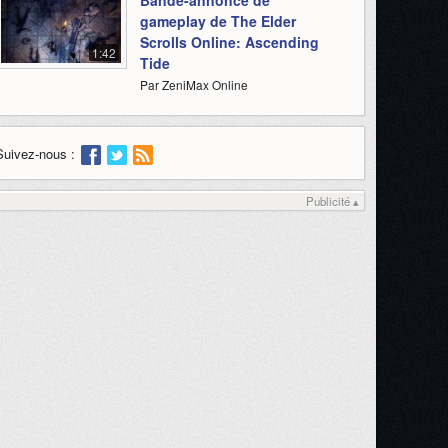
Bande-annonce de
gameplay de The Elder
Scrolls Online: Ascending
1:42
Tide
Par ZeniMax Online
Suivez-nous :
Publicité ▴