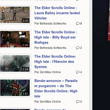
The Elder Scrolls Online :
Laura Bailey incarne Isobel
Véloïse
3:00
Par Bethesda Softworks
8
The Elder Scrolls Online :
High Isle - Billy Boyd est
Brahgas
2:40
Par Bethesda Softworks
2
The Elder Scrolls Online:
High Isle : l'Histoire des
Systres
2:24
Par ZeniMax Online
4
Bande-annonce « Paradis
et purgatoire » de The
Elder Scrolls Online: High
1:51
Isle
Par ZeniMax Online
2