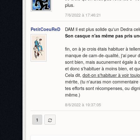
plus.
7/6/2022 à 17:46:21
PetitCoeuReD
DAM il est plus solide qu'un Dedra 
Son casque n'as même pas pris u
fin, on à je crois étais habituer à tel
manque de cam-de-qualité, j'ai peur
sont bien, mais aucunement égale à d
et donc s'habituer à moins bien, et qu
Cela dit,
doit-on s'habituer à voir tou
mérite, (tu n'auras mon commentaire e
tes efforts sont récompenses, ou dignit
même.)
8/6/2022 à 19:37:05
1