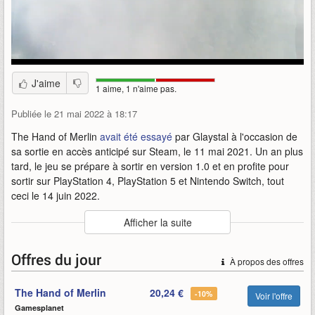
J'aime
1 aime, 1 n'aime pas.
Publiée le 21 mai 2022 à 18:17
The Hand of Merlin
avait été essayé
par Glaystal à l'occasion de
sa sortie en accès anticipé sur Steam, le 11 mai 2021. Un an plus
tard, le jeu se prépare à sortir en version 1.0 et en profite pour
sortir sur PlayStation 4, PlayStation 5 et Nintendo Switch, tout
ceci le 14 juin 2022.
Auteur
:
Versus Evil
Afficher la suite
Mise en ligne par
:
Alandring
Mots-clefs
:
14
2022
bande-annonce
disponible
hand
juin
Offres du jour
À propos des offres
merlin
of
sera
the
the-hand-of-merlin
versus-evil
The Hand of Merlin
20,24 €
-10%
Voir l'offre
Gamesplanet