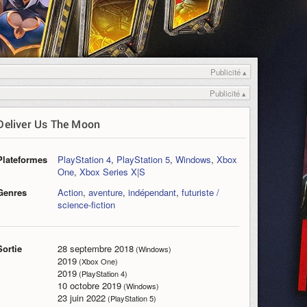
Publicité ▴
Publicité ▴
Deliver Us The Moon
Plateformes
PlayStation 4
,
PlayStation 5
,
Windows
,
Xbox
One
,
Xbox Series X|S
Genres
Action
,
aventure
,
indépendant
,
futuriste /
science-fiction
Sortie
28 septembre 2018
(Windows)
2019
(Xbox One)
2019
(PlayStation 4)
10 octobre 2019
(Windows)
23 juin 2022
(PlayStation 5)