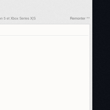
on 5 et Xbox Series X|S
Remonter ^^