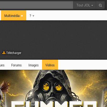
Tout JOL
Multimédia
?
Télécharger
ques
Forums
Images
Vidéos