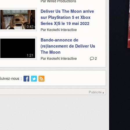
Par Wired Productions
Deliver Us The Moon arrive
sur PlayStation 5 et Xbox
Series X|S le 19 mai 2022
0:43
Par KeokeN Interactive
Bande-annonce de
(re)lancement de Deliver Us
The Moon
1:21
Par KeokeN Interactive
2
Suivez-nous :
Publicité ▴