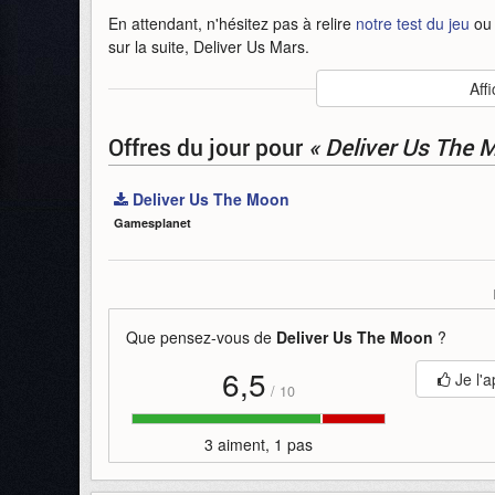
En attendant, n'hésitez pas à relire
notre test du jeu
o
sur la suite, Deliver Us Mars.
Auteur
:
Wired Productions
Affi
Mise en ligne par
:
Alandring
Mots-clefs
:
23
5
bande-annonce
deliver
deliver-
Offres du jour
pour
« Deliver Us The 
us
wired-productions
x
xbox
Deliver Us The Moon
Gamesplanet
Que pensez-vous de
Deliver Us The Moon
?
6,5
Je l'a
/
10
3 aiment, 1 pas