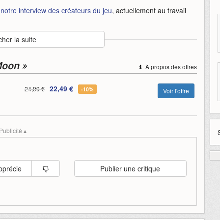
u
notre interview des créateurs du jeu
, actuellement au travail
cher la suite
us-the-moon
donne
juin
moon
playstation
rendez-vous
series
the
Moon »
À propos des offres
22,49 €
24,99 €
-10%
Voir l'offre
Publicité ▴
pprécie
Publier une critique