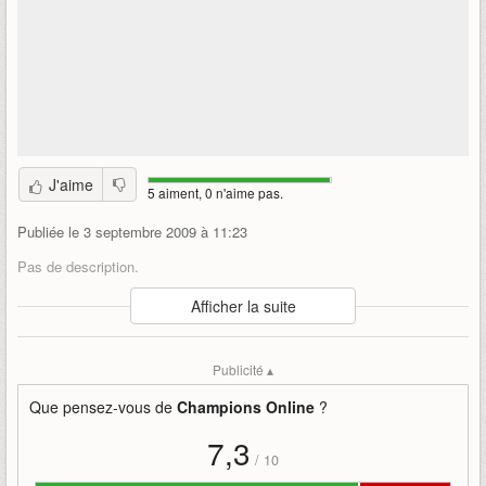
J'aime
5 aiment, 0 n'aime pas.
Publiée le 3 septembre 2009 à 11:23
Pas de description.
Auteur
:
Cryptic Studios
Afficher la suite
Mise en ligne par
:
Mind
Mots-clefs
:
champions-online
bande-annonce
lancement
Publicité ▴
Que pensez-vous de
Champions Online
?
7,3
/
10