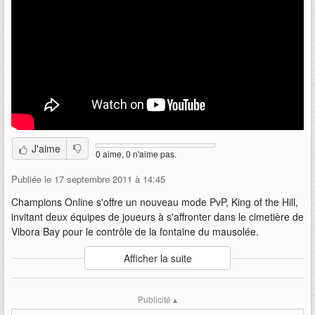
J'aime
0 aime, 0 n'aime pas.
Publiée le 17 septembre 2011 à 14:45
Champions Online s'offre un nouveau mode PvP, King of the Hill,
invitant deux équipes de joueurs à s'affronter dans le cimetière de
Vibora Bay pour le contrôle de la fontaine du mausolée.
Auteur
:
Cryptic Studios
Afficher la suite
Mise en ligne par
:
Uther
Mots-clefs
:
apercu
champions-online
cryptic-studios
Publicité ▴
king-of-the-hill
journal-de-développement
pvp