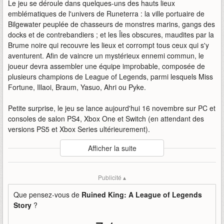
Le jeu se déroule dans quelques-uns des hauts lieux
emblématiques de l'univers de Runeterra : la ville portuaire de
Bilgewater peuplée de chasseurs de monstres marins, gangs des
docks et de contrebandiers ; et les Îles obscures, maudites par la
Brume noire qui recouvre les lieux et corrompt tous ceux qui s'y
aventurent. Afin de vaincre un mystérieux ennemi commun, le
joueur devra assembler une équipe improbable, composée de
plusieurs champions de League of Legends, parmi lesquels Miss
Fortune, Illaoi, Braum, Yasuo, Ahri ou Pyke.
Petite surprise, le jeu se lance aujourd'hui 16 novembre sur PC et
consoles de salon PS4, Xbox One et Switch (en attendant des
versions PS5 et Xbox Series ultérieurement).
Auteur
:
Riot Forge / Airship Syndicate
Afficher la suite
Mise en ligne par
:
Uther
Mots-clefs
:
a-league-of-legends-story
airship-syndicate
Publicité ▴
bande-annonce
king
lancement
league
legends
of
riot-forge
ruined
ruined-king-ruined-king
Que pensez-vous de
Ruined King: A League of Legends
story
Story
?