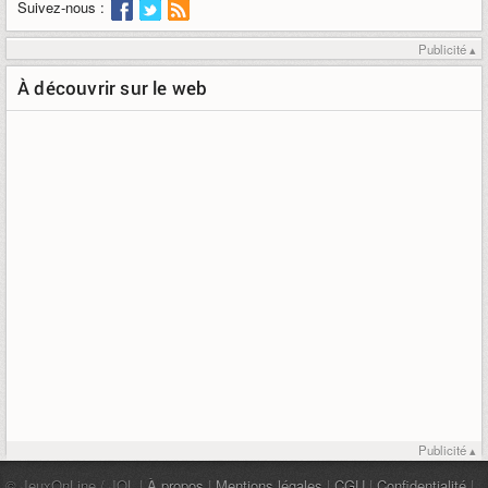
Suivez-nous :
Publicité ▴
À découvrir sur le web
Publicité ▴
© JeuxOnLine / JOL |
À propos
|
Mentions légales
|
CGU
|
Confidentialité
|