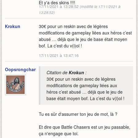
Et y'a des skins !!!!
17/11/2021 à 13:28:52
(modifié le 17/11/2021 à
13:28:52)
Krokun
30€ pour un reskin avec de légères
modifications de gameplay liées aux héros c’est
abusé … déjà que le jeu de base était moyen
bof. La c’est du v(i)ol !
17/11/2021 à 13:47:16
Oopsrongchan
Citation de
Krokun
:
30€ pour un reskin avec de légères
modifications de gameplay liées aux
héros c’est abusé … déjà que le jeu de
base était moyen bof. La c’est du v(i)ol !
Tu es sûr d'assumer ton jeu de mot, là ?
Et dire que Battle Chasers est un jeu passable,
ça n'engage que toi.