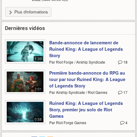
Plus d'informations
Dernières vidéos
Bande-annonce de lancement de
Ruined King: A League of Legends
Story
1:39
Par Riot Forge / Airship Syndicate
18
Première bande-annonce du RPG au
tour par tour Ruined King: A League
of Legends Story
2:01
Par Airship Syndicate / Riot Games
17
Ruined King: A League of Legends
Story, premier jeu solo de Riot
Games
0:58
Par Riot Forge Games
4