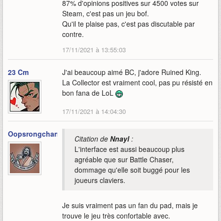
87% d'opinions positives sur 4500 votes sur
Steam, c'est pas un jeu bof.
Qu'il te plaise pas, c'est pas discutable par
contre.
17/11/2021 à 13:55:03
23 Cm
J'ai beaucoup aimé BC, j'adore Ruined King.
La Collector est vraiment cool, pas pu résisté en
bon fana de LoL
17/11/2021 à 14:04:30
Oopsrongchan
Citation de
Nnayl
:
L'interface est aussi beaucoup plus
agréable que sur Battle Chaser,
dommage qu'elle soit buggé pour les
joueurs claviers.
Je suis vraiment pas un fan du pad, mais je
trouve le jeu très confortable avec.