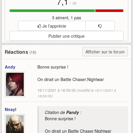
7,1
/
10
3 aiment, 1 pas
Je l'apprécie
Publier une critique
Réactions
Afficher sur le forum
(18)
Andy
Bonne surprise !
On dirait un Battle Chaser:Nightwar
16/11/2021 à 18:59:35
(modifié le 16/11/2021 à
18:59:35)
Nnayl
Citation de
Pandy
:
Bonne surprise !
On dirait un Battle Chaser:Nightwar