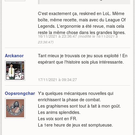
C'est exactement ça, reskined en LoL. Même
boîte, même recette, mais avec du League Of
Legends. L'ergonomie a été revue, mais cela
reste la même chose dans les grandes lignes.
16/11/2021 à 23:36:47
(modifié le 16/11/2021 à
23:36:47)
Arckanor
Tant mieux je trouvais ce jeu sous exploité ! En
espérant que l'histoire sois plus intéressante.
17/11/2021 à 09:34:27
Oopsrongchan
Y'a quelques mécaniques nouvelles qui
enrichissent la phase de combat.
Les graphismes sont tout à fait à mon goût.
Les anims splendides.
Les voix sont en FR.
La 1ere heure de jeux est somptueuse.