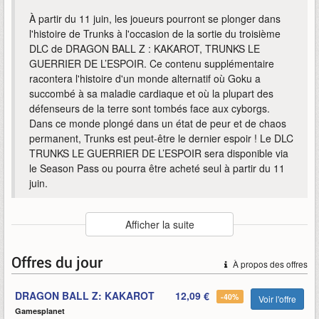
À partir du 11 juin, les joueurs pourront se plonger dans
l'histoire de Trunks à l'occasion de la sortie du troisième
DLC de DRAGON BALL Z : KAKAROT, TRUNKS LE
GUERRIER DE L’ESPOIR. Ce contenu supplémentaire
racontera l'histoire d'un monde alternatif où Goku a
succombé à sa maladie cardiaque et où la plupart des
défenseurs de la terre sont tombés face aux cyborgs.
Dans ce monde plongé dans un état de peur et de chaos
permanent, Trunks est peut-être le dernier espoir ! Le DLC
TRUNKS LE GUERRIER DE L’ESPOIR sera disponible via
le Season Pass ou pourra être acheté seul à partir du 11
juin.
Auteur
:
Bandai Namco
Afficher la suite
Mise en ligne par
:
Mind
Mots-clefs
:
11
2021
ball
bandai-namco
bande-annonce
Offres du jour
À propos des offres
dlc
dragon
dragon-ball-z
espoir
guerrier
juin
kakarot
sortira
trunks
z
DRAGON BALL Z: KAKAROT
12,09 €
-40%
Voir l'offre
Gamesplanet