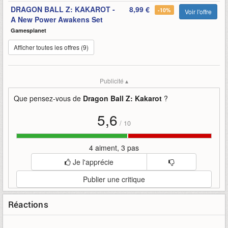
DRAGON BALL Z: KAKAROT -
8,99 €
-10%
Voir l'offre
A New Power Awakens Set
Gamesplanet
Afficher toutes les offres (9)
Publicité ▴
Que pensez-vous de
Dragon Ball Z: Kakarot
?
5,6
/
10
4 aiment, 3 pas
Je l'apprécie
Publier une critique
Réactions