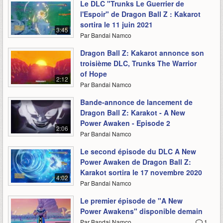
Le DLC "Trunks Le Guerrier de
l'Espoir" de Dragon Ball Z : Kakarot
sortira le 11 juin 2021
3:45
Par Bandai Namco
Dragon Ball Z: Kakarot annonce son
troisième DLC, Trunks The Warrior
of Hope
2:12
Par Bandai Namco
Bande-annonce de lancement de
Dragon Ball Z: Karakot - A New
Power Awaken - Episode 2
2:06
Par Bandai Namco
Le second épisode du DLC A New
Power Awaken de Dragon Ball Z:
Karakot sortira le 17 novembre 2020
4:02
Par Bandai Namco
Le premier épisode de "A New
Power Awakens" disponible demain
Par Bandai Namco
1