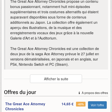
The Great Ace Attorney Chronicles propose un contenu
bonus passionnant, notamment huit mini-épisodes
supplémentaires et trois costumes alternatifs qui étaient
auparavant disponibles sous forme de contenus
additionnels au Japon. La collection offre également un
aperçu des illustrations, de la musique et des
enregistrements vocaux des jeux grâce à la nouvelle
Galerie d’Art et à l'Auditorium.
The Great Ace Attorney Chronicles est une collection de
deux jeux de la saga Ace Attorney prévue le 27 juillet en
versions dématérialisées, en japonais et en anglais, sur
PS4, Nintendo Switch et PC (Steam).
Auteur
:
Capcom
Afficher la suite
Mise en ligne par
:
Mind
Mots-clefs
:
2021
27
ace
arrive
attorney
bande-annonce
Offres du jour
À propos des offres
capcom
chronicles
great
juillet
occident
the
the-great-ace-attorney-chronicle
The Great Ace Attorney
14,65 €
-63%
Voir l'offre
Chronicles