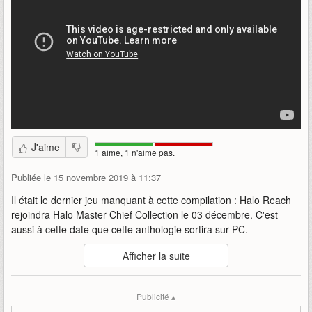
J'aime
1 aime, 1 n'aime pas.
Publiée le 15 novembre 2019 à 11:37
Il était le dernier jeu manquant à cette compilation : Halo Reach
rejoindra Halo Master Chief Collection le 03 décembre. C'est
aussi à cette date que cette anthologie sortira sur PC.
Auteur
:
Xbox Game Studios
Afficher la suite
Mise en ligne par
:
Alandring
Mots-clefs
:
bande-annonce
chief
collection
halo
Publicité ▴
halo-master-chief-collection
master
reach