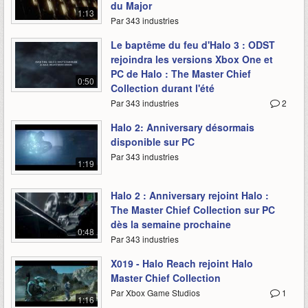
du Major
1:13
Par 343 industries
Le baptême du feu d'Halo 3 : ODST
rejoindra les versions Xbox One et
PC de Halo : The Master Chief
0:50
Collection durant l'été
Par 343 industries
2
Halo 2: Anniversary désormais
disponible sur PC
Par 343 industries
1:19
Halo 2 : Anniversary rejoint Halo :
The Master Chief Collection sur PC
dès la semaine prochaine
0:48
Par 343 industries
X019 - Halo Reach rejoint Halo
Master Chief Collection
Par Xbox Game Studios
1
1:16