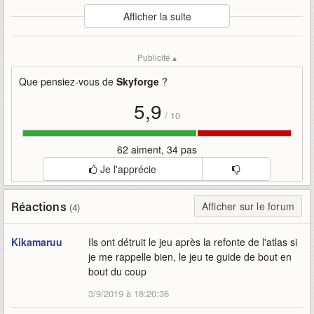
Auteur
:
My.Games
Afficher la suite
Mise en ligne par
:
Uther
Mots-clefs
:
bande-annonce
disponible
ignition
jour
mise
Publicité ▴
mygames
skyforge
vostfr
à
Que pensiez-vous de
Skyforge
?
5,9
/
10
62 aiment, 34 pas
Je l'apprécie
Réactions
Afficher sur le forum
(4)
Kikamaruu
Ils ont détruit le jeu après la refonte de l'atlas si
je me rappelle bien, le jeu te guide de bout en
bout du coup
3/9/2019 à 18:20:36