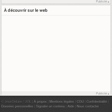
Publicité ▴
À découvrir sur le web
Publicité ▴
© JeuxOnLine / JOL |
À propos
|
Mentions légales
|
CGU
|
Confidentialité
|
Données personnelles
|
Signaler un contenu
|
Aide
|
Nous contacter