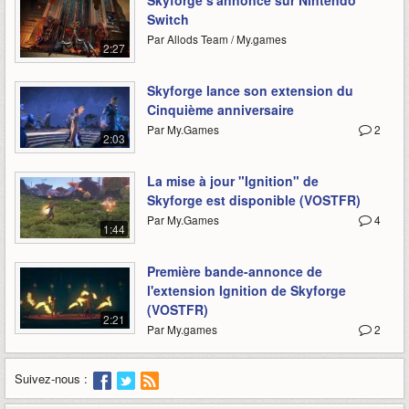
Skyforge s'annonce sur Nintendo
Switch
Par Allods Team / My.games
2:27
Skyforge lance son extension du
Cinquième anniversaire
Par My.Games
2
2:03
La mise à jour "Ignition" de
Skyforge est disponible (VOSTFR)
Par My.Games
4
1:44
Première bande-annonce de
l'extension Ignition de Skyforge
(VOSTFR)
2:21
Par My.games
2
Suivez-nous :