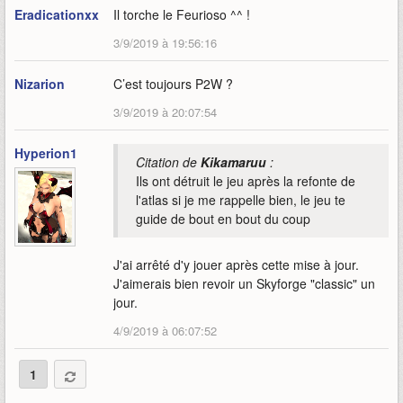
Eradicationxx
Il torche le Feurioso ^^ !
3/9/2019 à 19:56:16
Nizarion
C’est toujours P2W ?
3/9/2019 à 20:07:54
Hyperion1
Citation de
Kikamaruu
:
Ils ont détruit le jeu après la refonte de
l'atlas si je me rappelle bien, le jeu te
guide de bout en bout du coup
J'ai arrêté d'y jouer après cette mise à jour.
J'aimerais bien revoir un Skyforge "classic" un
jour.
4/9/2019 à 06:07:52
1