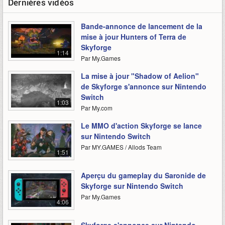
Dernières vidéos
Bande-annonce de lancement de la
mise à jour Hunters of Terra de
Skyforge
1:14
Par My.Games
La mise à jour "Shadow of Aelion"
de Skyforge s'annonce sur Nintendo
Switch
1:03
Par My.com
Le MMO d'action Skyforge se lance
sur Nintendo Switch
Par MY.GAMES / Allods Team
1:51
Aperçu du gameplay du Saronide de
Skyforge sur Nintendo Switch
Par My.Games
4:06