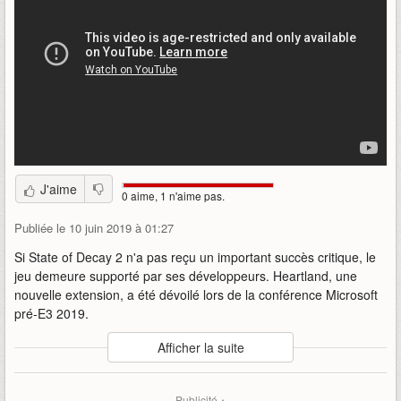
J'aime
0 aime, 1 n'aime pas.
Publiée le 10 juin 2019 à 01:27
Si State of Decay 2 n'a pas reçu un important succès critique, le
jeu demeure supporté par ses développeurs. Heartland, une
nouvelle extension, a été dévoilé lors de la conférence Microsoft
pré-E3 2019.
Auteur
:
Xbox Game Studios
Afficher la suite
Mise en ligne par
:
Alandring
Mots-clefs
:
2
2019
bande-annonce
decay
dlc
e3
nouveau
Publicité ▴