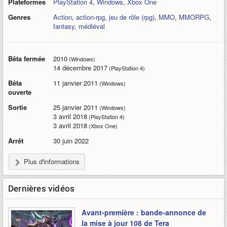
Plateformes
PlayStation 4
,
Windows
,
Xbox One
Genres
Action
,
action-rpg
,
jeu de rôle (rpg)
,
MMO
,
MMORPG
,
fantasy
,
médiéval
Bêta fermée
2010
(Windows)
14 décembre 2017
(PlayStation 4)
Bêta
11 janvier 2011
(Windows)
ouverte
Sortie
25 janvier 2011
(Windows)
3 avril 2018
(PlayStation 4)
3 avril 2018
(Xbox One)
Arrêt
30 juin 2022
Plus d'informations
Dernières vidéos
Avant-première : bande-annonce de
la mise à jour 108 de Tera