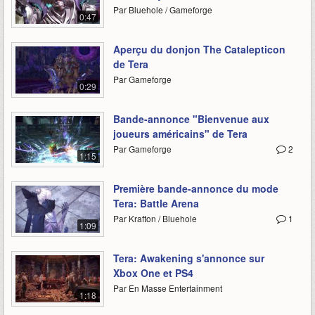
Par Bluehole / Gameforge
0:47
Aperçu du donjon The Catalepticon
de Tera
Par Gameforge
0:29
Bande-annonce "Bienvenue aux
joueurs américains" de Tera
Par Gameforge
2
1:15
Première bande-annonce du mode
Tera: Battle Arena
Par Krafton / Bluehole
1
1:09
Tera: Awakening s'annonce sur
Xbox One et PS4
Par En Masse Entertainment
1:18