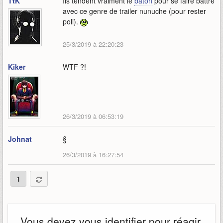
TtK
Ils tendent vraiment le
bâton
pour se faire battre
avec ce genre de trailer nunuche (pour rester
poli).
25/3/2019 à 22:20:23
Kiker
WTF ?!
26/3/2019 à 06:53:19
Johnat
§
26/3/2019 à 16:27:54
1
Vous devez vous identifier pour réagir.