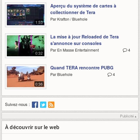
Aperçu du système de cartes à
collectionner de Tera
Par Krafton / Bluehole
1:53
La mise à jour Reloaded de Tera
s'annonce sur consoles
Par En Masse Entertainment
4
0:32
Quand TERA rencontre PUBG
Par Bluehole
4
0:36
Suivez-nous :
Publicité ▴
À découvrir sur le web