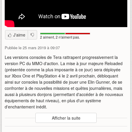
J'aime
2 aiment, 2 n'aiment pas.
Publiée le 25 mars 2019 à 09:07
Les versions consoles de Tera rattrapent progressivement la
version PC du MMO d'action. La mise à jour majeure Reloaded
(présentée comme la plus imposante à ce jour) sera déployée
sur Xbox One et PlayStation 4 le 2 avril prochain, débloquant
ainsi sur consoles la possibilité de jouer une Elin Gunner, de se
confronter à de nouvelles missions et quêtes journalières, mais
aussi à plusieurs donjons (permettant d'accéder à de nouveaux
équipements de haut niveau), en plus d'un système
d'enchantement inédit.
Auteur
:
En Masse Entertainment
Afficher la suite
Mise en ligne par
:
Uther
Mots-clefs
:
bande-annonce
consoles