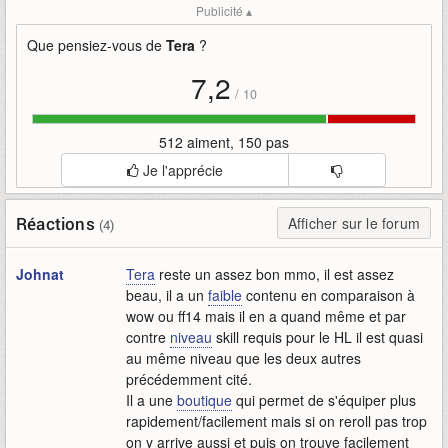
Publicité ▴
en-masse-entertainment
mise-à-jour
reloaded
tera
the-exiled-realm-of-arborea
mmo
xbox-one
Que pensiez-vous de
Tera
?
ps4
7,2
/
10
512 aiment, 150 pas
Je l'apprécie
Réactions
Afficher sur le forum
(4)
Johnat
Tera
reste un assez bon mmo, il est assez
beau, il a un
faible
contenu en comparaison à
wow ou ff14 mais il en a quand même et par
contre
niveau
skill requis pour le HL il est quasi
au même niveau que les deux autres
précédemment cité.
Il a une
boutique
qui permet de s'équiper plus
rapidement/facilement mais si on reroll pas trop
on y arrive aussi et puis on trouve facilement