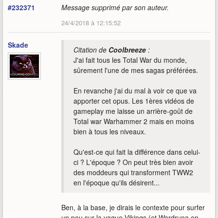
#232371
Message supprimé par son auteur.
24/4/2018 à 12:15:52
Skade
Citation de
Coolbreeze
:
J'ai fait tous les Total War du monde,
sûrement l'une de mes sagas préférées.
En revanche j'ai du mal à voir ce que va
apporter cet opus. Les 1ères vidéos de
gameplay me laisse un arrière-goût de
Total war Warhammer 2 mais en moins
bien à tous les niveaux.
Qu'est-ce qui fait la différence dans celui-
ci ? L'époque ? On peut très bien avoir
des moddeurs qui transforment TWW2
en l'époque qu'ils désirent...
Ben, à la base, je dirais le contexte pour surfer
un peu sur la vague Vikings (et Wardruna en