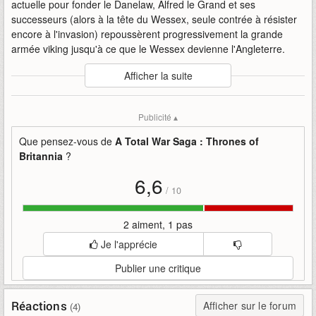
actuelle pour fonder le Danelaw, Alfred le Grand et ses
successeurs (alors à la tête du Wessex, seule contrée à résister
encore à l'invasion) repoussèrent progressivement la grande
armée viking jusqu'à ce que le Wessex devienne l'Angleterre.
Auteur
:
Creative Assembly
Afficher la suite
Mise en ligne par
:
Uther
Mots-clefs
:
a-total-war-saga
bande-annonce
Publicité ▴
creative-assembly
land-of-hope
thrones-of-britannia
total-war
Que pensez-vous de
A Total War Saga : Thrones of
Britannia
?
6,6
/
10
2 aiment, 1 pas
Je l'apprécie
Publier une critique
Réactions
Afficher sur le forum
(4)