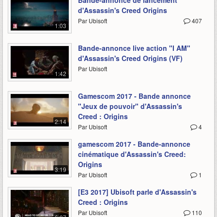
Bande-annonce de lancement
d'Assassin's Creed Origins
Par Ubisoft
407
1:03
Bande-annonce live action "I AM"
d'Assassin's Creed Origins (VF)
Par Ubisoft
1:42
Gamescom 2017 - Bande annonce
"Jeux de pouvoir" d'Assassin's
Creed : Origins
2:14
Par Ubisoft
4
gamescom 2017 - Bande-annonce
cinématique d'Assassin's Creed:
Origins
3:19
Par Ubisoft
1
[E3 2017] Ubisoft parle d'Assassin's
Creed : Origins
Par Ubisoft
110