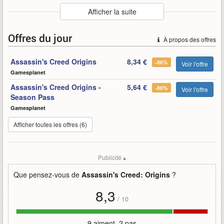
Auteur
:
Ubisoft
Afficher la suite
Mise en ligne par
:
Alandring
Mots-clefs
:
2017
annonce
assassin
assassins-creed
Offres du jour
À propos des offres
bande
bande-annonce
creed
gamescom
jeux
origins
pouvoir
ubisoft
Assassin's Creed Origins
8,34 €
-86%
Voir l'offre
Gamesplanet
Assassin's Creed Origins -
5,64 €
-86%
Voir l'offre
Season Pass
Gamesplanet
Afficher toutes les offres (6)
Publicité ▴
Que pensez-vous de
Assassin's Creed: Origins
?
8,3
/
10
9 aiment, 2 pas