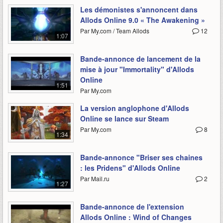
Les démonistes s'annoncent dans
Allods Online 9.0 « The Awakening »
Par My.com / Team Allods
12
1:07
Bande-annonce de lancement de la
mise à jour "Immortality" d'Allods
Online
1:51
Par My.com
La version anglophone d'Allods
Online se lance sur Steam
Par My.com
8
1:34
Bande-annonce "Briser ses chaines
: les Pridens" d'Allods Online
Par Mail.ru
2
1:27
Bande-annonce de l'extension
Allods Online : Wind of Changes