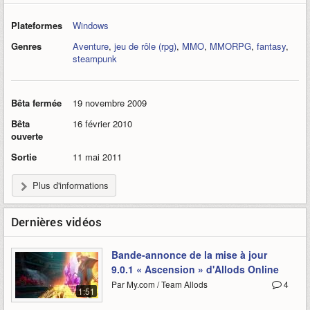
Plateformes
Windows
Genres
Aventure
,
jeu de rôle (rpg)
,
MMO
,
MMORPG
,
fantasy
,
steampunk
Bêta fermée
19 novembre 2009
Bêta
16 février 2010
ouverte
Sortie
11 mai 2011
Plus d'informations
Dernières vidéos
Bande-annonce de la mise à jour
9.0.1 « Ascension » d'Allods Online
Par My.com / Team Allods
4
1:51