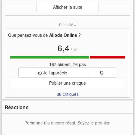
Auteur
:
My.com
Afficher la suite
Mise en ligne par
:
Uther
Mots-clefs
:
allods-online
bande-annonce
immortality
Publicité ▴
lancement
mycom
Que pensez-vous de
Allods Online
?
6,4
/
10
167 aiment, 76 pas
Je l'apprécie
Publier une critique
68 critiques
Réactions
Personne n'a encore réagi. Soyez le premier.