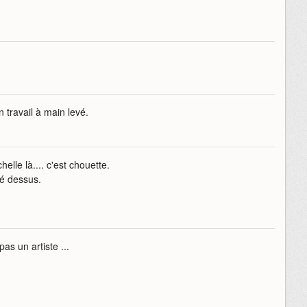
n travail à main levé.
elle là.... c'est chouette.
sé dessus.
as un artiste ...