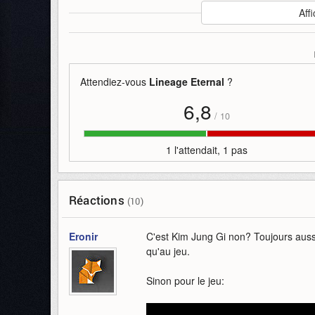
Auteur
:
NCsoft Korea
Affi
Mise en ligne par
:
Uther
Mots-clefs
:
bande-annonce
bêta
lineage-eternal
n
Attendiez-vous
Lineage Eternal
?
6,8
/
10
1 l'attendait, 1 pas
Réactions
(10)
Eronir
C'est Kim Jung Gi non? Toujours aussi 
qu'au jeu.
Sinon pour le jeu: