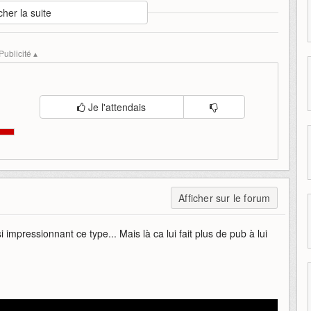
cher la suite
csoft-korea
twilight-resistance
asie
corée-du-sud
Publicité ▴
Je l'attendais
Afficher sur le forum
impressionnant ce type... Mais là ca lui fait plus de pub à lui