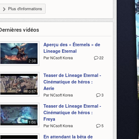
Plus d'informations
Dernières vidéos
Aperçu des « Éternels » de
Lineage Eternal
Par NCsoft Korea
22
2:38
Teaser de Lineage Eternal -
Cinématique de héros :
Aerie
0:57
Par NCsoft Korea
3
Teaser de Lineage Eternal -
Cinématique de héros :
Freya
1:06
Par NCsoft Korea
5
En attendant la bêta de