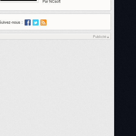
Par NCsoft
Suivez-nous :
Publicité ▴