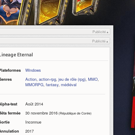
Publicité ▴
Publicité ▴
Lineage Eternal
Plateformes
Windows
Genres
Action
,
action-rpg
,
jeu de rôle (rpg)
,
MMO
,
MMORPG
,
fantasy
,
médiéval
Alpha-test
Août 2014
Bêta fermée
30 novembre 2016
(République de Corée)
Sortie
Inconnue
Annulation
2017