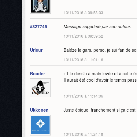
10/11/2016 à 09:53:03
#327745
Message supprimé par son auteur.
10/11/2016 à 09:59:52
Urleur
Baléze le gars, perso, je sui fan de so
10/11/2016 à 11:01:16
Roader
+1 le dessin à main levée et à cette éch
Il aurait été cool d'avoir le temps pas
10/11/2016 à 11:14:06
Ukkonen
Juste épique, franchement si ça c'est p
10/11/2016 à 11:24:18