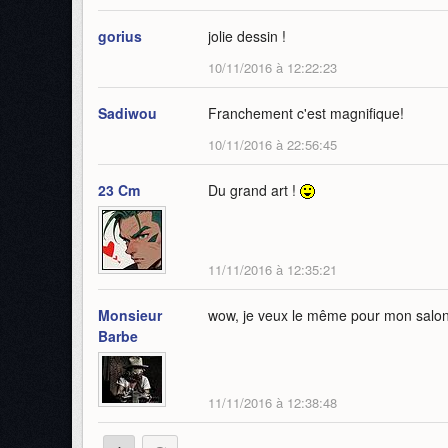
gorius
jolie dessin !
10/11/2016 à 12:22:23
Sadiwou
Franchement c'est magnifique!
10/11/2016 à 22:56:45
23 Cm
Du grand art !
11/11/2016 à 12:35:21
Monsieur
wow, je veux le même pour mon salo
Barbe
11/11/2016 à 12:38:48