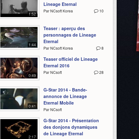
Lineage Eternal
Par NCsoft Korea
10
1:52
Teaser : aperçu des
personnages de Lineage
Eternal
1:44
Par NCsoft Korea
8
Teaser officiel de Lineage
Eternal 2016
Par NCsoft
28
0:49
G-Star 2014 - Bande-
annonce de Lineage
Eternal Mobile
0:41
Par NCsoft
G-Star 2014 - Présentation
des donjons dynamiques
de Lineage Eternal
2:17