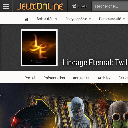
6 693
Actualités
Encyclopédie
Communauté
Lineage Eternal: Twi
Portail
Présentation
Actualités
Articles
Criti