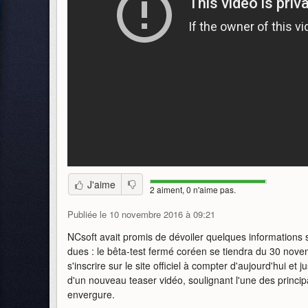
J'aime
2 aiment, 0 n'aime pas.
Publiée le 10 novembre 2016 à 09:21
NCsoft avait promis de dévoiler quelques information
dues : le bêta-test fermé coréen se tiendra du 30 nov
s'inscrire sur le site officiel à compter d'aujourd'hui
d'un nouveau teaser vidéo, soulignant l'une des princip
envergure.