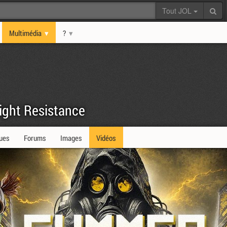
Tout JOL
Multimédia
?
light Resistance
ques
Forums
Images
Vidéos