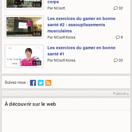
corps
3:02
Par NCsoft
32
Les exercices du gamer en bonne
santé #2 : assouplissements
musculaires
3:59
Par NCsoft Korea
9
Les exercices du gamer en bonne
santé #1
Par NCsoft Korea
33
2:55
Suivez-nous :
Publicité ▴
À découvrir sur le web