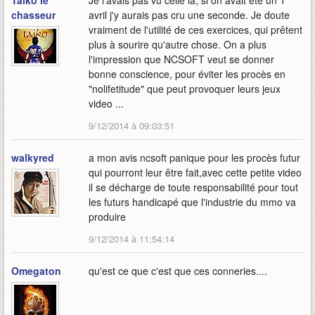
Taiko le
Je l'avais pas vu celle la, si on avait été un 1
chasseur
avril j'y aurais pas cru une seconde. Je doute
vraiment de l'utilité de ces exercices, qui prêtent
plus à sourire qu'autre chose. On a plus
l'impression que NCSOFT veut se donner
bonne conscience, pour éviter les procès en
"nolifetitude" que peut provoquer leurs jeux
video ...
9/12/2014 à 09:03:51
walkyred
a mon avis ncsoft panique pour les procès futur
qui pourront leur être fait,avec cette petite video
il se décharge de toute responsabilité pour tout
les futurs handicapé que l'industrie du mmo va
produire
9/12/2014 à 11:54:14
Omegaton
qu'est ce que c'est que ces conneries....