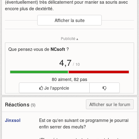
(éventuellement) très délicatement pour manier sa souris avec
encore plus de dextérité.
Auteur
:
NCsoft Korea
Afficher la suite
Mise en ligne par
:
Uther
Mots-clefs
:
assouplissements-musculaires
exercices
gamer
Publicité ▴
ncsoft
ncsoft-korea
bonne-santé
Que pensez-vous de
NCsoft
?
4,7
/
10
80 aiment, 82 pas
Je l'apprécie
Réactions
Afficher sur le forum
(9)
Jinxsol
Est ce qu'en suivant ce programme je pourrai
enfin serrer des meufs?