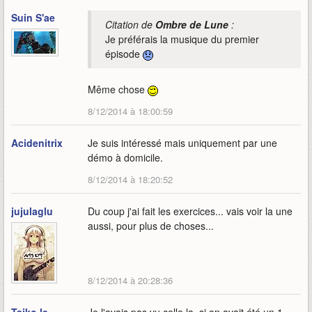
Suin S'ae
Citation de
Ombre de Lune
:
Je préférais la musique du premier
épisode
Même chose
8/12/2014 à 18:00:59
Acidenitrix
Je suis intéressé mais uniquement par une
démo à domicile.
8/12/2014 à 18:20:52
jujulaglu
Du coup j'ai fait les exercices... vais voir la une
aussi, pour plus de choses...
8/12/2014 à 20:28:36