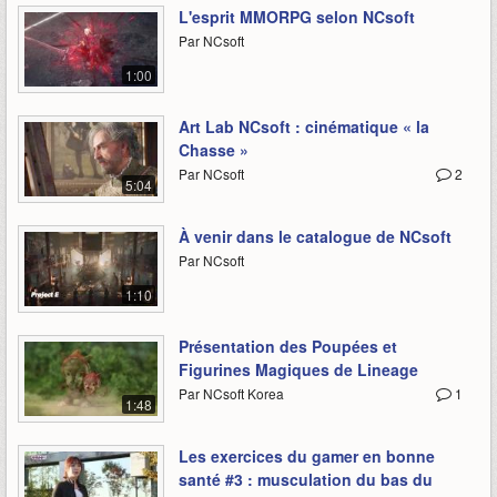
L'esprit MMORPG selon NCsoft
Par NCsoft
1:00
Art Lab NCsoft : cinématique « la
Chasse »
Par NCsoft
2
5:04
À venir dans le catalogue de NCsoft
Par NCsoft
1:10
Présentation des Poupées et
Figurines Magiques de Lineage
Par NCsoft Korea
1
1:48
Les exercices du gamer en bonne
santé #3 : musculation du bas du