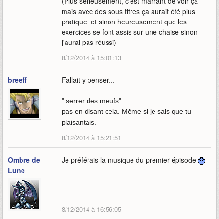
(Plus sérieusement, c'est marrant de voir ça
mais avec des sous titres ça aurait été plus
pratique, et sinon heureusement que les
exercices se font assis sur une chaise sinon
j'aurai pas réussi)
8/12/2014 à 15:01:13
breeff
Fallait y penser...
" serrer des meufs"
pas en disant cela. Même si je sais que tu
plaisantais.
8/12/2014 à 15:21:51
Ombre de
Je préférais la musique du premier épisode
Lune
8/12/2014 à 16:56:05