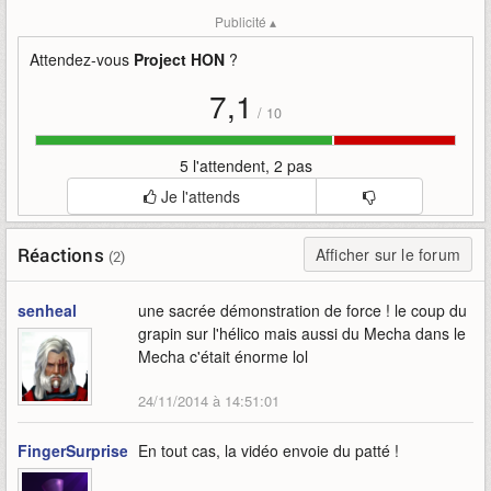
Mots-clefs
:
asie
bande-annonce
coree-du-sud
g-star
Publicité ▴
g-star-2014
gameplay
ncsoft-korea
présentation
project-hon
Attendez-vous
Project HON
?
7,1
/
10
5 l'attendent, 2 pas
Je l'attends
Réactions
Afficher sur le forum
(2)
senheal
une sacrée démonstration de force ! le coup du
grapin sur l'hélico mais aussi du Mecha dans le
Mecha c'était énorme lol
24/11/2014 à 14:51:01
FingerSurprise
En tout cas, la vidéo envoie du patté !