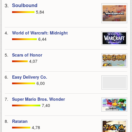
3.
Soulbound
5,84
4.
World of Warcraft: Midnight
6,44
5.
Scars of Honor
4,07
6.
Easy Delivery Co.
6,00
7.
Super Mario Bros. Wonder
7,40
8.
Ratatan
4,78