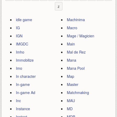
z
idle game
Machinima
IG
Macro
IGN
Mage / Magicien
IMGDC
Main
Imho
Mal de Rez
Immobilize
Mana
Imo
Mana Pool
In character
Map
In-game
Master
In-game Ad
Matchmaking
Inc
MAU
Instance
MD
Instant
MDR