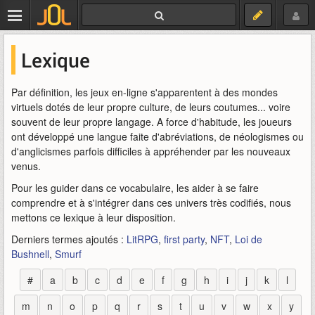
Lexique
Par définition, les jeux en-ligne s'apparentent à des mondes
virtuels dotés de leur propre culture, de leurs coutumes... voire
souvent de leur propre langage. A force d'habitude, les joueurs
ont développé une langue faite d'abréviations, de néologismes ou
d'anglicismes parfois difficiles à appréhender par les nouveaux
venus.
Pour les guider dans ce vocabulaire, les aider à se faire
comprendre et à s'intégrer dans ces univers très codifiés, nous
mettons ce lexique à leur disposition.
Derniers termes ajoutés :
LitRPG
,
first party
,
NFT
,
Loi de
Bushnell
,
Smurf
#
a
b
c
d
e
f
g
h
i
j
k
l
m
n
o
p
q
r
s
t
u
v
w
x
y