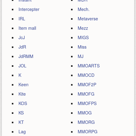
Intercepter
Mech.
IRL
Metaverse
Item mall
Mezz
JcJ
MIGS
JdR
Miss
JdRMM
MJ
JOL
MMOARTS
K
MMOCD
Keen
MMOF2P
Kite
MMOFG
KOS
MMOFPS
KS
MMOG
KT
MMORG
Lag
MMORPG