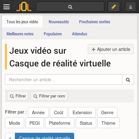
Tous les jeux vidéo
Nouveautés
Prochaines sorties
Meilleures notes
Populaires
Attendus
Jeux vidéo sur
Ajouter un article
Casque de réalité virtuelle
Filtrer
Filtrer par nom
Filtrer par :
Année
Coût
Extension
Genre
Mode
PEGI
Plateforme
Status
Thème
x
Casque de réalité virtuelle