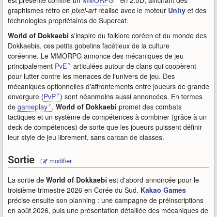
est présenté comme un
MMORPG
en 2.5D, affichant des
graphismes rétro en
pixel-art
réalisé avec le moteur
Unity
et des
technologies propriétaires de Supercat.
World of Dokkaebi
s'inspire du folklore coréen et du monde des
Dokkaebis, ces petits gobelins facétieux de la culture
coréenne. Le MMORPG annonce des mécaniques de jeu
principalement
PvE
articulées autour de clans qui coopèrent
pour lutter contre les menaces de l'univers de jeu. Des
mécaniques optionnelles d'affrontements entre joueurs de grande
envergure (
PvP
) sont néanmoins aussi annoncées. En termes
de
gameplay
,
World of Dokkaebi
promet des combats
tactiques et un système de compétences à combiner (grâce à un
deck de compétences) de sorte que les joueurs puissent définir
leur style de jeu librement, sans carcan de classes.
Sortie
modifier
La sortie de
World of Dokkaebi
est d'abord annoncée pour le
troisième trimestre 2026 en Corée du Sud.
Kakao Games
précise ensuite son planning : une campagne de préinscriptions
en août 2026, puis une présentation détaillée des mécaniques de