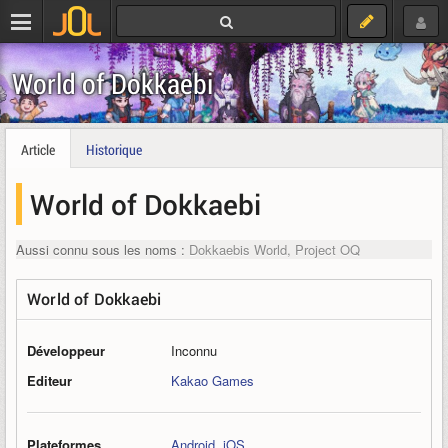
World of Dokkaebi
Article
Historique
World of Dokkaebi
Aussi connu sous les noms :
Dokkaebis World, Project OQ
World of Dokkaebi
Développeur
Inconnu
Editeur
Kakao Games
Plateformes
Android
,
iOS